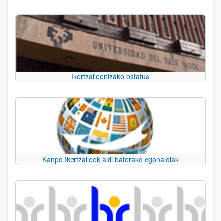
Ikertzaileentzako ostatua
Kanpo Ikertzaileek aldi baterako egonaldiak