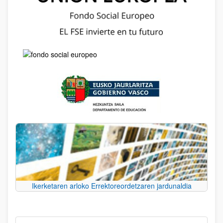
Ikerketaren arloko Errektoreordetzaren jardunaldia