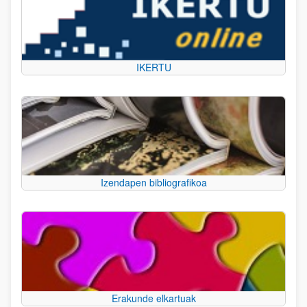
IKERTU
Izendapen bibliografikoa
Erakunde elkartuak