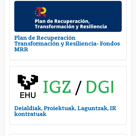
Plan de Recuperación
Transformación y Resiliencia- Fondos
MRR
Deialdiak, Proiektuak, Laguntzak, IK
kontratuak