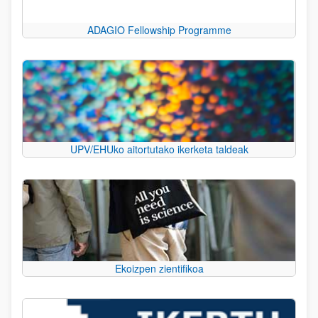
ADAGIO Fellowship Programme
UPV/EHUko aitortutako ikerketa taldeak
Ekoizpen zientifikoa