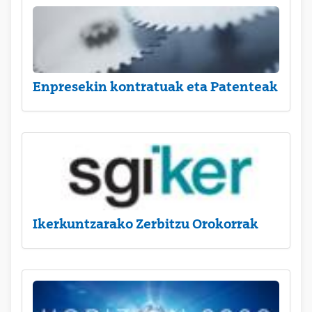
Enpresekin kontratuak eta Patenteak
Ikerkuntzarako Zerbitzu Orokorrak