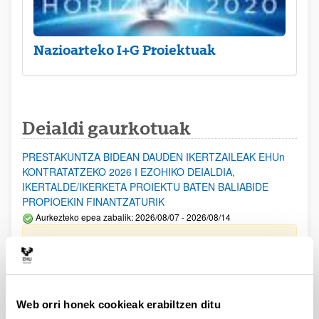
Nazioarteko I+G Proiektuak
Deialdi gaurkotuak
PRESTAKUNTZA BIDEAN DAUDEN IKERTZAILEAK EHUn
KONTRATATZEKO 2026 I EZOHIKO DEIALDIA,
IKERTALDE/IKERKETA PROIEKTU BATEN BALIABIDE
PROPIOEKIN FINANTZATURIK
Aurkezteko epea zabalik: 2026/08/07 - 2026/08/14
ESKAERAK AURKEZTEKO EPEA 2026-08-14 ARTE ZABALIK.
UPV/EHUn Azpiegitura Zientifikoa eta Funts Bibliografikoak
erosi eta berritzeko laguntzak 2026
Izapide irekia
Web orri honek cookieak erabiltzen ditu