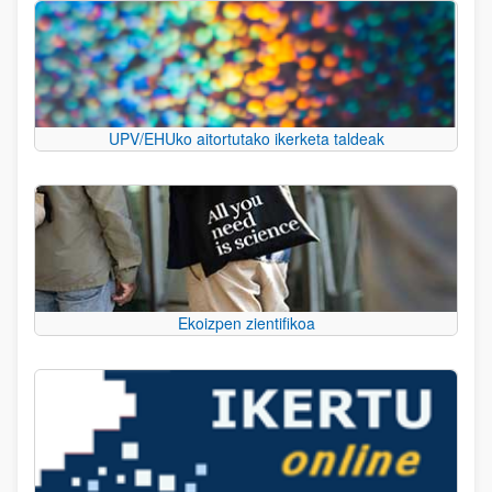
UPV/EHUko aitortutako ikerketa taldeak
Ekoizpen zientifikoa