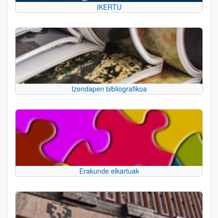
IKERTU
Izendapen bibliografikoa
Erakunde elkartuak