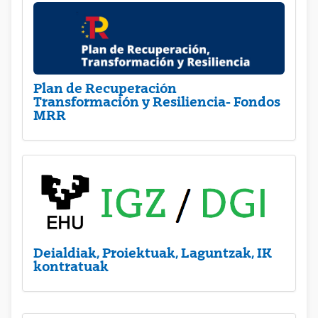
Plan de Recuperación
Transformación y Resiliencia- Fondos
MRR
Deialdiak, Proiektuak, Laguntzak, IK
kontratuak