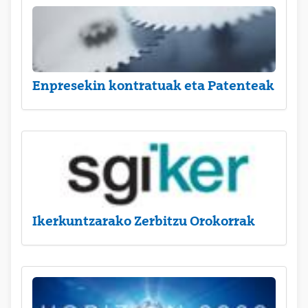
Enpresekin kontratuak eta Patenteak
Ikerkuntzarako Zerbitzu Orokorrak