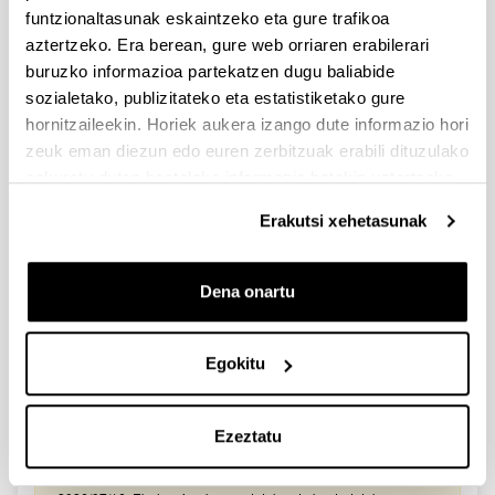
2026/03/25. Onartutako eta baztertutako eskabideen behin-
funtzionaltasunak eskaintzeko eta gure trafikoa
behineko zerrendako akatsen zuzenketa - 2026/03/23-
aztertzeko. Era berean, gure web orriaren erabilerari
Onartuak izan diren eta akatsen bat zuzendu behar duten
eskaeren behin-behineko zerrenda. Alegazioak aurkezteko
buruzko informazioa partekatzen dugu baliabide
epea: 2026/03/24tik 2026/04/09rarte. (biak barne)
sozialetako, publizitateko eta estatistiketako gure
hornitzaileekin. Horiek aukera izango dute informazio hori
Zientzia, Teknologia eta Berrikuntza arloetako kultura
zeuk eman diezun edo euren zerbitzuak erabili dituzulako
sustatzeko laguntzen deialdia (FECYT) 2026
eskuratu duten bestelako informazio batekin uztartzeko.
Aurkezteko epea zabalik: 2026/07/01 - 2026/09/16 13:00
Erakutsi xehetasunak
Dokumentazioa bidaltzeko barne-epea: bakarkako
proposamenak 2026/09/14 –proposamen koordinatuak:
2026/09/11
Dena onartu
FUNDACION LA CAIXA JUNIOR LEADER RETAINING
PROGRAMME 2027
Izapide irekia
Egokitu
IKERTZAILE DOKTOREAK UPV/EHUn KONTRATATZEKO
DEIALDIA (2026)
Ezeztatu
Izapide irekia (Eskaerak aurkezteko epea: 2026/06/03 - 2026/06/25
23:59)