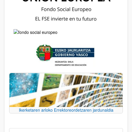
Ikerketaren arloko Errektoreordetzaren jardunaldia