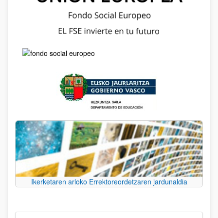
Ikerketaren arloko Errektoreordetzaren jardunaldia