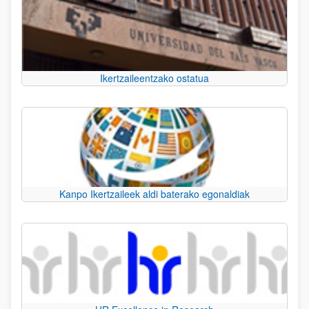
Ikertzaileentzako ostatua
Kanpo Ikertzaileek aldi baterako egonaldiak