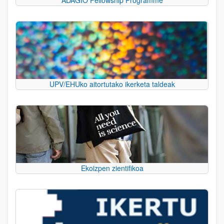
UPV/EHUko aitortutako ikerketa taldeak
Ekoizpen zientifikoa