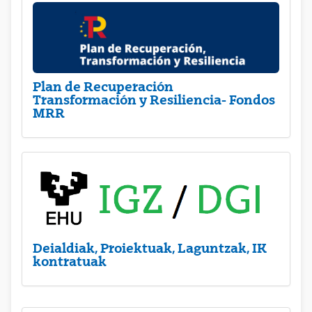
Plan de Recuperación
Transformación y Resiliencia- Fondos
MRR
Deialdiak, Proiektuak, Laguntzak, IK
kontratuak