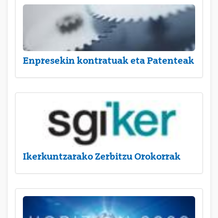
Enpresekin kontratuak eta Patenteak
Ikerkuntzarako Zerbitzu Orokorrak