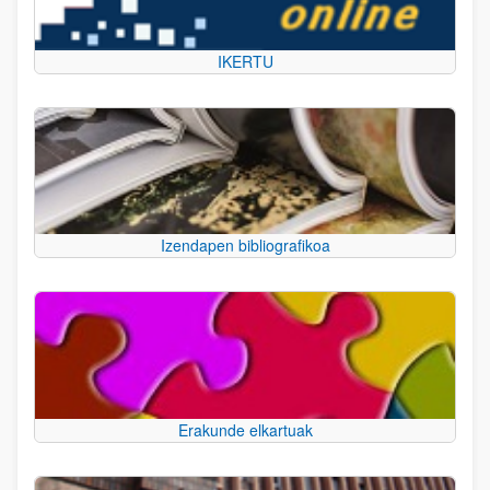
IKERTU
Izendapen bibliografikoa
Erakunde elkartuak