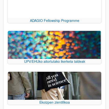
ADAGIO Fellowship Programme
UPV/EHUko aitortutako ikerketa taldeak
Ekoizpen zientifikoa