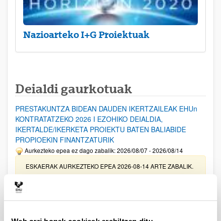
Nazioarteko I+G Proiektuak
Deialdi gaurkotuak
PRESTAKUNTZA BIDEAN DAUDEN IKERTZAILEAK EHUn
KONTRATATZEKO 2026 I EZOHIKO DEIALDIA,
IKERTALDE/IKERKETA PROIEKTU BATEN BALIABIDE
PROPIOEKIN FINANTZATURIK
Aurkezteko epea ez dago zabalik: 2026/08/07 - 2026/08/14
ESKAERAK AURKEZTEKO EPEA 2026-08-14 ARTE ZABALIK.
UPV/EHUn Azpiegitura Zientifikoa eta Funts Bibliografikoak
erosi eta berritzeko laguntzak 2026
Izapide irekia