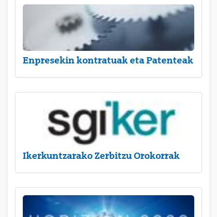
Enpresekin kontratuak eta Patenteak
Ikerkuntzarako Zerbitzu Orokorrak