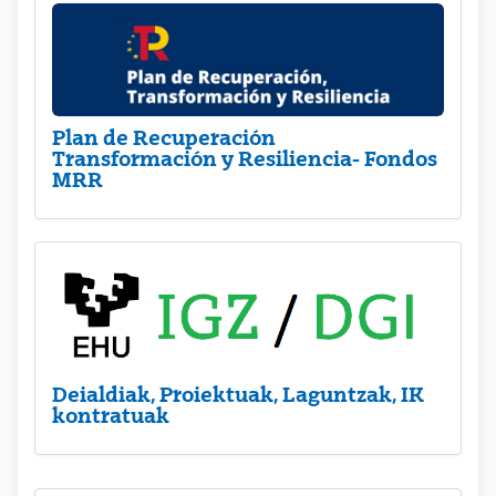
Plan de Recuperación
Transformación y Resiliencia- Fondos
MRR
Deialdiak, Proiektuak, Laguntzak, IK
kontratuak