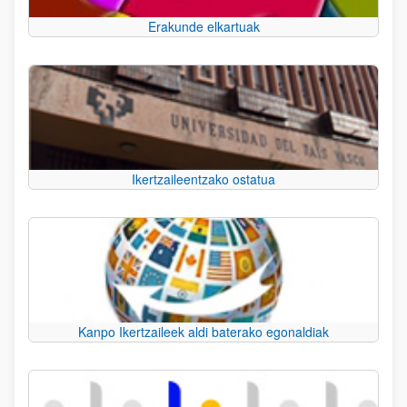
Erakunde elkartuak
Ikertzaileentzako ostatua
Kanpo Ikertzaileek aldi baterako egonaldiak