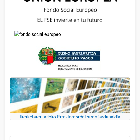
Ikerketaren arloko Errektoreordetzaren jardunaldia