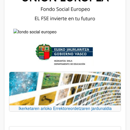
Ikerketaren arloko Errektoreordetzaren jardunaldia