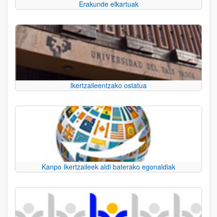
Erakunde elkartuak
Ikertzaileentzako ostatua
Kanpo Ikertzaileek aldi baterako egonaldiak