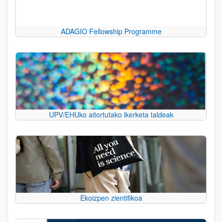
ADAGIO Fellowship Programme
UPV/EHUko aitortutako ikerketa taldeak
Ekoizpen zientifikoa