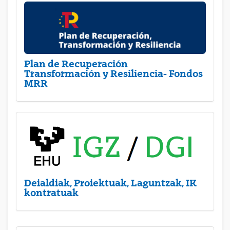
Plan de Recuperación
Transformación y Resiliencia- Fondos
MRR
Deialdiak, Proiektuak, Laguntzak, IK
kontratuak