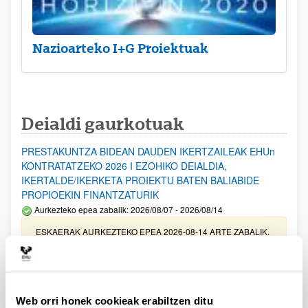
Nazioarteko I+G Proiektuak
Deialdi gaurkotuak
PRESTAKUNTZA BIDEAN DAUDEN IKERTZAILEAK EHUn
KONTRATATZEKO 2026 I EZOHIKO DEIALDIA,
IKERTALDE/IKERKETA PROIEKTU BATEN BALIABIDE
PROPIOEKIN FINANTZATURIK
Aurkezteko epea zabalik: 2026/08/07 - 2026/08/14
ESKAERAK AURKEZTEKO EPEA 2026-08-14 ARTE ZABALIK.
UPV/EHUn Azpiegitura Zientifikoa eta Funts Bibliografikoak
erosi eta berritzeko laguntzak 2026
Izapide irekia
Web orri honek cookieak erabiltzen ditu