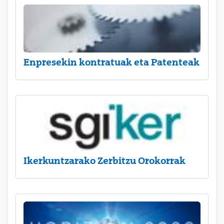
Enpresekin kontratuak eta Patenteak
Ikerkuntzarako Zerbitzu Orokorrak