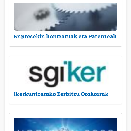
Enpresekin kontratuak eta Patenteak
Ikerkuntzarako Zerbitzu Orokorrak