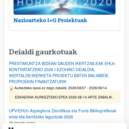
Nazioarteko I+G Proiektuak
Deialdi gaurkotuak
PRESTAKUNTZA BIDEAN DAUDEN IKERTZAILEAK EHUn
KONTRATATZEKO 2026 I EZOHIKO DEIALDIA,
IKERTALDE/IKERKETA PROIEKTU BATEN BALIABIDE
PROPIOEKIN FINANTZATURIK
Aurkezteko epea ez dago zabalik: 2026/08/07 - 2026/08/14
ESKAERAK AURKEZTEKO EPEA 2026-08-14 ARTE ZABALIK.
UPV/EHUn Azpiegitura Zientifikoa eta Funts Bibliografikoak
erosi eta berritzeko laguntzak 2026
Izapide irekia