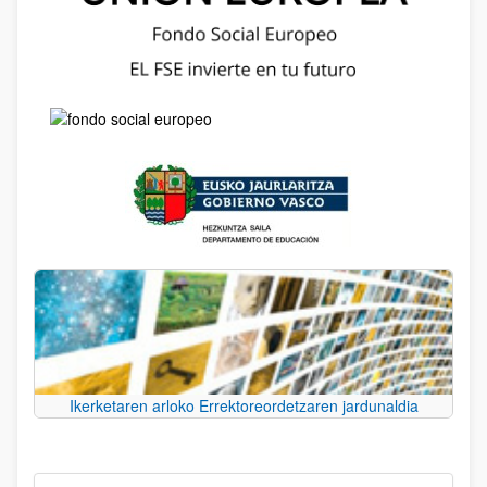
Ikerketaren arloko Errektoreordetzaren jardunaldia