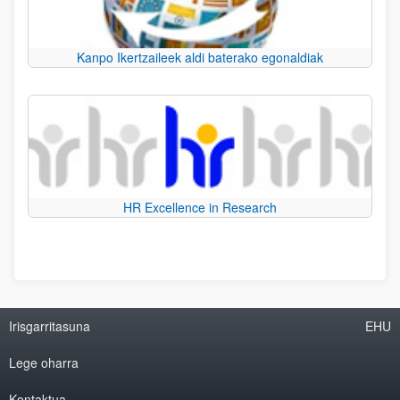
Kanpo Ikertzaileek aldi baterako egonaldiak
HR Excellence in Research
Irisgarritasuna
EHU
Lege oharra
Kontaktua