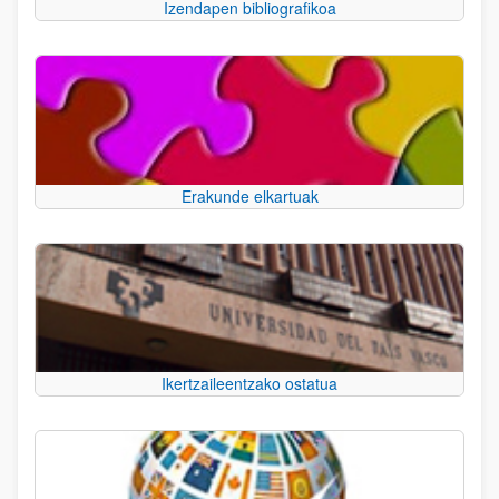
Izendapen bibliografikoa
Erakunde elkartuak
Ikertzaileentzako ostatua