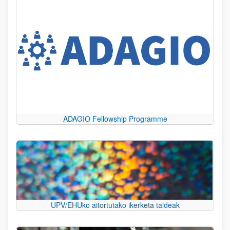
ADAGIO Fellowship Programme
UPV/EHUko aitortutako ikerketa taldeak