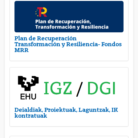
Plan de Recuperación
Transformación y Resiliencia- Fondos
MRR
Deialdiak, Proiektuak, Laguntzak, IK
kontratuak