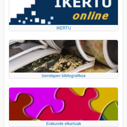
IKERTU
Izendapen bibliografikoa
Erakunde elkartuak