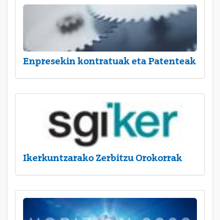
Enpresekin kontratuak eta Patenteak
Ikerkuntzarako Zerbitzu Orokorrak