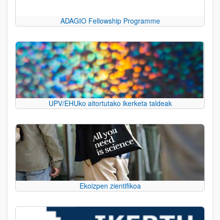
ADAGIO Fellowship Programme
UPV/EHUko aitortutako ikerketa taldeak
Ekoizpen zientifikoa