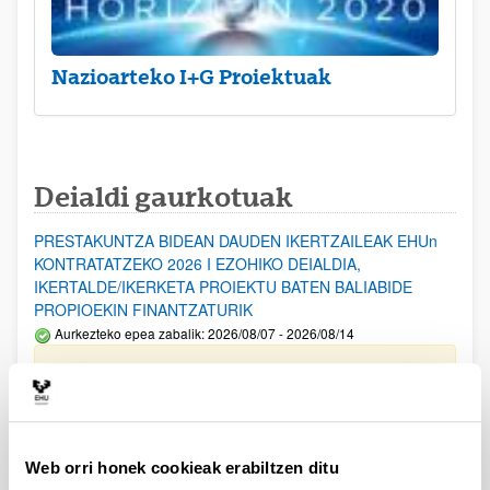
Nazioarteko I+G Proiektuak
Deialdi gaurkotuak
PRESTAKUNTZA BIDEAN DAUDEN IKERTZAILEAK EHUn
KONTRATATZEKO 2026 I EZOHIKO DEIALDIA,
IKERTALDE/IKERKETA PROIEKTU BATEN BALIABIDE
PROPIOEKIN FINANTZATURIK
Aurkezteko epea zabalik: 2026/08/07 - 2026/08/14
ESKAERAK AURKEZTEKO EPEA 2026-08-14 ARTE ZABALIK.
UPV/EHUn Azpiegitura Zientifikoa eta Funts Bibliografikoak
erosi eta berritzeko laguntzak 2026
Izapide irekia
Web orri honek cookieak erabiltzen ditu