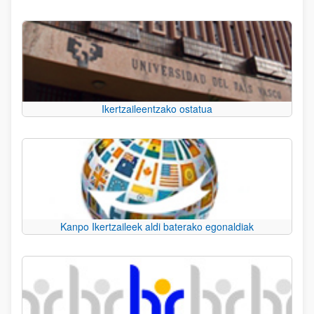
Ikertzaileentzako ostatua
Kanpo Ikertzaileek aldi baterako egonaldiak