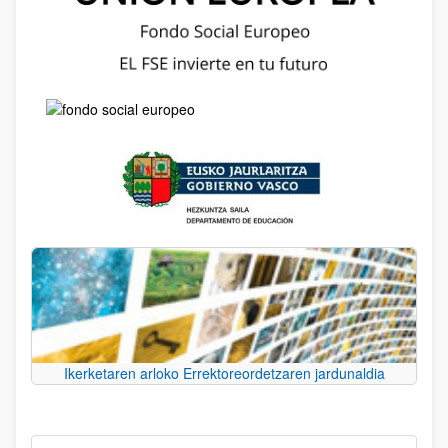
Ikerketaren arloko Errektoreordetzaren jardunaldia