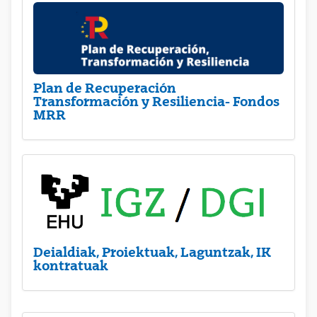
Plan de Recuperación
Transformación y Resiliencia- Fondos
MRR
Deialdiak, Proiektuak, Laguntzak, IK
kontratuak