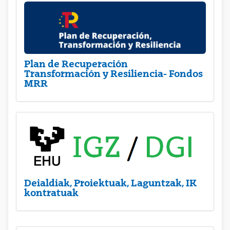
Plan de Recuperación
Transformación y Resiliencia- Fondos
MRR
Deialdiak, Proiektuak, Laguntzak, IK
kontratuak