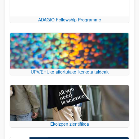
ADAGIO Fellowship Programme
UPV/EHUko aitortutako ikerketa taldeak
Ekoizpen zientifikoa