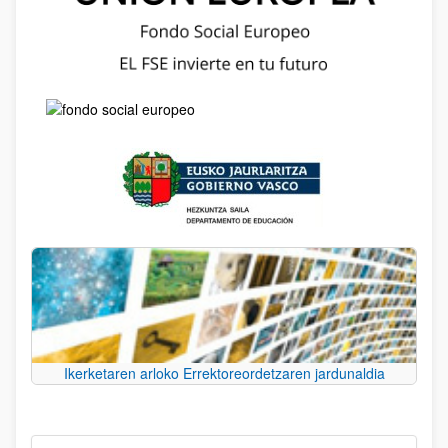
Ikerketaren arloko Errektoreordetzaren jardunaldia