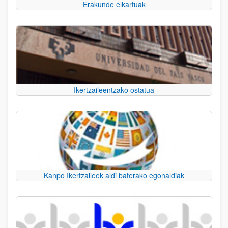
Erakunde elkartuak
Ikertzaileentzako ostatua
Kanpo Ikertzaileek aldi baterako egonaldiak