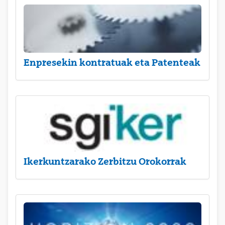
Enpresekin kontratuak eta Patenteak
Ikerkuntzarako Zerbitzu Orokorrak