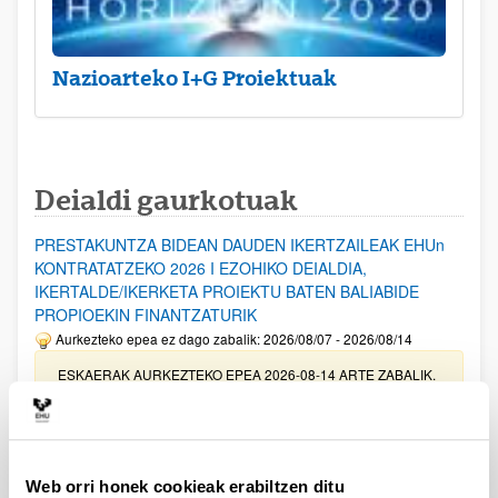
Nazioarteko I+G Proiektuak
Deialdi gaurkotuak
PRESTAKUNTZA BIDEAN DAUDEN IKERTZAILEAK EHUn
KONTRATATZEKO 2026 I EZOHIKO DEIALDIA,
IKERTALDE/IKERKETA PROIEKTU BATEN BALIABIDE
PROPIOEKIN FINANTZATURIK
Aurkezteko epea ez dago zabalik: 2026/08/07 - 2026/08/14
ESKAERAK AURKEZTEKO EPEA 2026-08-14 ARTE ZABALIK.
UPV/EHUn Azpiegitura Zientifikoa eta Funts Bibliografikoak
erosi eta berritzeko laguntzak 2026
Izapide irekia
Web orri honek cookieak erabiltzen ditu