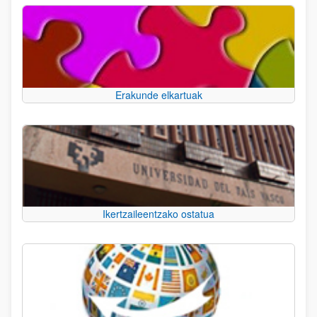
Erakunde elkartuak
Ikertzaileentzako ostatua