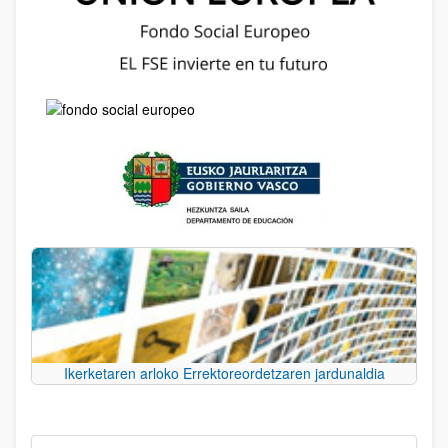
Ikerketaren arloko Errektoreordetzaren jardunaldia