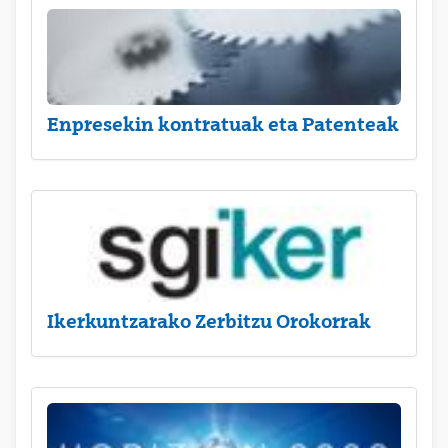
Enpresekin kontratuak eta Patenteak
Ikerkuntzarako Zerbitzu Orokorrak