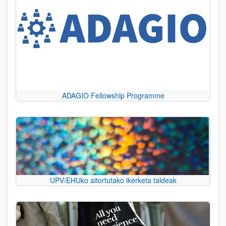
ADAGIO Fellowship Programme
UPV/EHUko aitortutako ikerketa taldeak