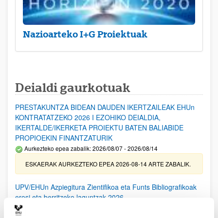
Nazioarteko I+G Proiektuak
Deialdi gaurkotuak
PRESTAKUNTZA BIDEAN DAUDEN IKERTZAILEAK EHUn
KONTRATATZEKO 2026 I EZOHIKO DEIALDIA,
IKERTALDE/IKERKETA PROIEKTU BATEN BALIABIDE
PROPIOEKIN FINANTZATURIK
Aurkezteko epea zabalik: 2026/08/07 - 2026/08/14
ESKAERAK AURKEZTEKO EPEA 2026-08-14 ARTE ZABALIK.
UPV/EHUn Azpiegitura Zientifikoa eta Funts Bibliografikoak
erosi eta berritzeko laguntzak 2026
Izapide irekia