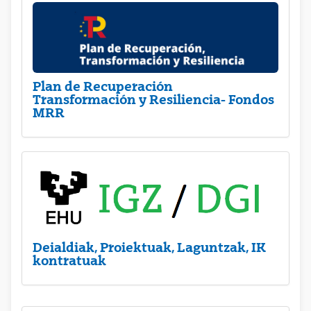
Plan de Recuperación
Transformación y Resiliencia- Fondos
MRR
Deialdiak, Proiektuak, Laguntzak, IK
kontratuak