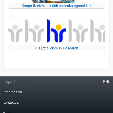
Kanpo Ikertzaileek aldi baterako egonaldiak
HR Excellence in Research
Irisgarritasuna
EHU
Lege oharra
Kontaktua
Mapa