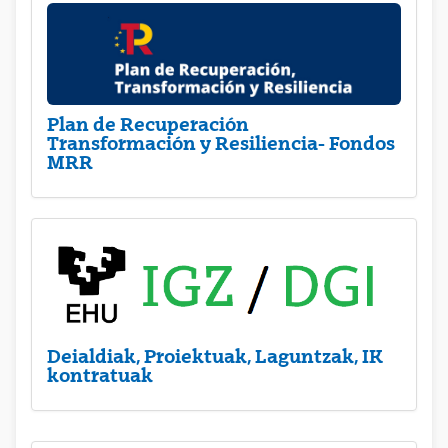
Plan de Recuperación
Transformación y Resiliencia- Fondos
MRR
Deialdiak, Proiektuak, Laguntzak, IK
kontratuak