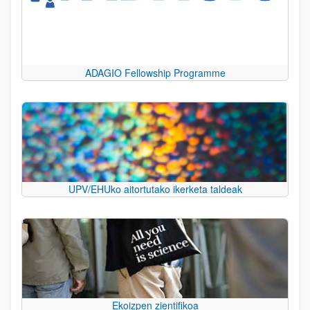
ADAGIO Fellowship Programme
UPV/EHUko aitortutako ikerketa taldeak
Ekoizpen zientifikoa