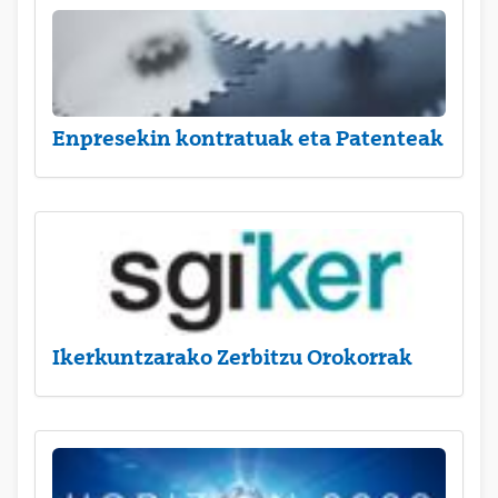
Enpresekin kontratuak eta Patenteak
Ikerkuntzarako Zerbitzu Orokorrak