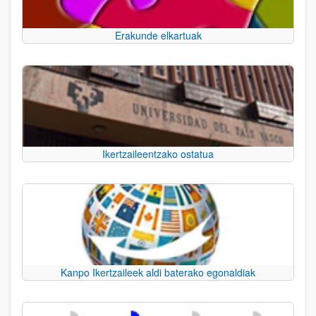
Erakunde elkartuak
Ikertzaileentzako ostatua
Kanpo Ikertzaileek aldi baterako egonaldiak