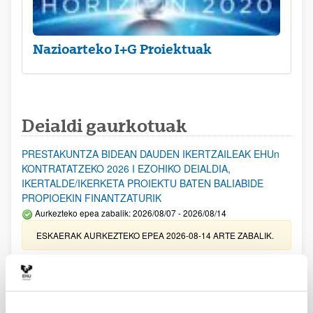
Nazioarteko I+G Proiektuak
Deialdi gaurkotuak
PRESTAKUNTZA BIDEAN DAUDEN IKERTZAILEAK EHUn
KONTRATATZEKO 2026 I EZOHIKO DEIALDIA,
IKERTALDE/IKERKETA PROIEKTU BATEN BALIABIDE
PROPIOEKIN FINANTZATURIK
Aurkezteko epea zabalik: 2026/08/07 - 2026/08/14
ESKAERAK AURKEZTEKO EPEA 2026-08-14 ARTE ZABALIK.
UPV/EHUn Azpiegitura Zientifikoa eta Funts Bibliografikoak
erosi eta berritzeko laguntzak 2026
Izapide irekia