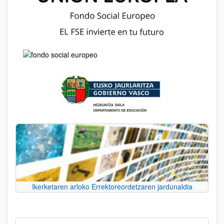
Ikerketaren arloko Errektoreordetzaren jardunaldia