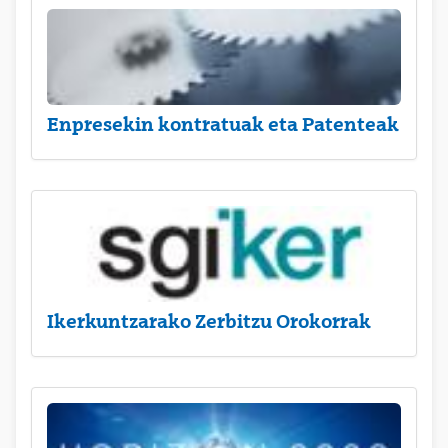
Enpresekin kontratuak eta Patenteak
Ikerkuntzarako Zerbitzu Orokorrak