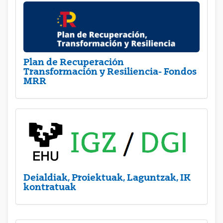
Plan de Recuperación
Transformación y Resiliencia- Fondos
MRR
Deialdiak, Proiektuak, Laguntzak, IK
kontratuak