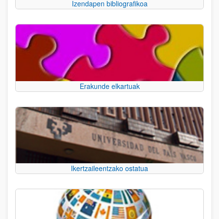
Izendapen bibliografikoa
Erakunde elkartuak
Ikertzaileentzako ostatua