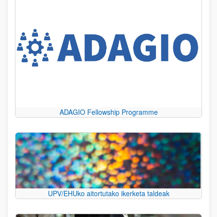
ADAGIO Fellowship Programme
UPV/EHUko aitortutako ikerketa taldeak