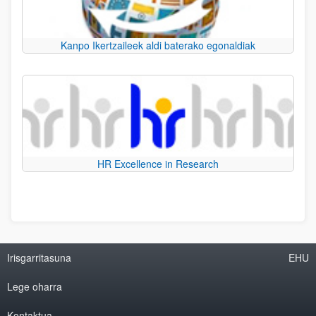
Kanpo Ikertzaileek aldi baterako egonaldiak
HR Excellence in Research
Irisgarritasuna
EHU
Lege oharra
Kontaktua