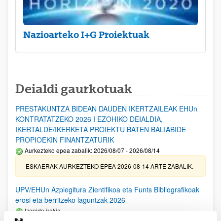
Nazioarteko I+G Proiektuak
Deialdi gaurkotuak
PRESTAKUNTZA BIDEAN DAUDEN IKERTZAILEAK EHUn
KONTRATATZEKO 2026 I EZOHIKO DEIALDIA,
IKERTALDE/IKERKETA PROIEKTU BATEN BALIABIDE
PROPIOEKIN FINANTZATURIK
Aurkezteko epea zabalik: 2026/08/07 - 2026/08/14
ESKAERAK AURKEZTEKO EPEA 2026-08-14 ARTE ZABALIK.
UPV/EHUn Azpiegitura Zientifikoa eta Funts Bibliografikoak
erosi eta berritzeko laguntzak 2026
Izapide irekia