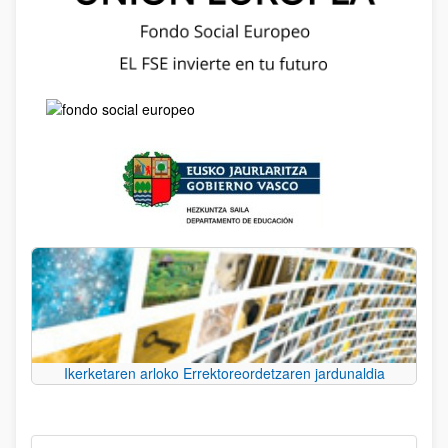
Ikerketaren arloko Errektoreordetzaren jardunaldia