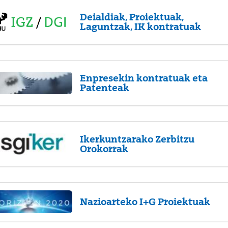
Deialdiak, Proiektuak,
Laguntzak, IK kontratuak
Enpresekin kontratuak eta
Patenteak
Ikerkuntzarako Zerbitzu
Orokorrak
Nazioarteko I+G Proiektuak