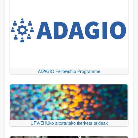
ADAGIO Fellowship Programme
UPV/EHUko aitortutako ikerketa taldeak