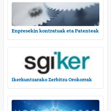
Enpresekin kontratuak eta Patenteak
Ikerkuntzarako Zerbitzu Orokorrak