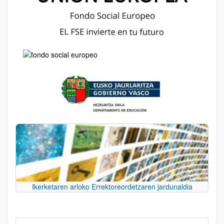
Ikerketaren arloko Errektoreordetzaren jardunaldia