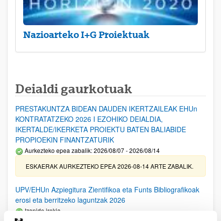
Nazioarteko I+G Proiektuak
Deialdi gaurkotuak
PRESTAKUNTZA BIDEAN DAUDEN IKERTZAILEAK EHUn
KONTRATATZEKO 2026 I EZOHIKO DEIALDIA,
IKERTALDE/IKERKETA PROIEKTU BATEN BALIABIDE
PROPIOEKIN FINANTZATURIK
Aurkezteko epea zabalik: 2026/08/07 - 2026/08/14
ESKAERAK AURKEZTEKO EPEA 2026-08-14 ARTE ZABALIK.
UPV/EHUn Azpiegitura Zientifikoa eta Funts Bibliografikoak
erosi eta berritzeko laguntzak 2026
Izapide irekia