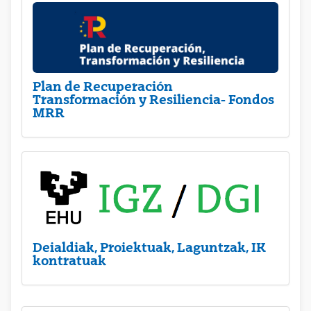
Plan de Recuperación
Transformación y Resiliencia- Fondos
MRR
Deialdiak, Proiektuak, Laguntzak, IK
kontratuak