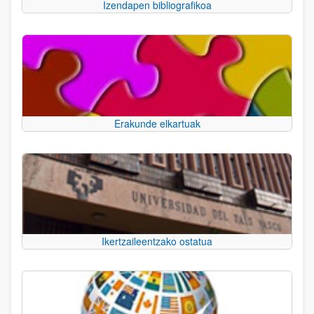
Izendapen bibliografikoa
Erakunde elkartuak
Ikertzaileentzako ostatua