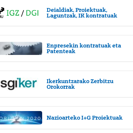
Deialdiak, Proiektuak,
Laguntzak, IK kontratuak
Enpresekin kontratuak eta
Patenteak
Ikerkuntzarako Zerbitzu
Orokorrak
Nazioarteko I+G Proiektuak