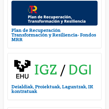
Plan de Recuperación
Transformación y Resiliencia- Fondos
MRR
Deialdiak, Proiektuak, Laguntzak, IK
kontratuak