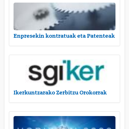
Enpresekin kontratuak eta Patenteak
Ikerkuntzarako Zerbitzu Orokorrak