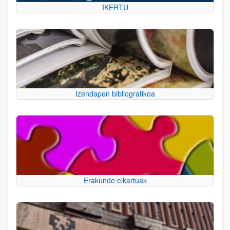
IKERTU
Izendapen bibliografikoa
Erakunde elkartuak