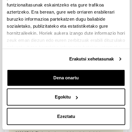
2026/03/25. Onartutako eta baztertutako eskabideen behin-
funtzionaltasunak eskaintzeko eta gure trafikoa
behineko zerrendako akatsen zuzenketa - 2026/03/23-
aztertzeko. Era berean, gure web orriaren erabilerari
Onartuak izan diren eta akatsen bat zuzendu behar duten
eskaeren behin-behineko zerrenda. Alegazioak aurkezteko
buruzko informazioa partekatzen dugu baliabide
epea: 2026/03/24tik 2026/04/09rarte. (biak barne)
sozialetako, publizitateko eta estatistiketako gure
hornitzaileekin. Horiek aukera izango dute informazio hori
Zientzia, Teknologia eta Berrikuntza arloetako kultura
zeuk eman diezun edo euren zerbitzuak erabili dituzulako
sustatzeko laguntzen deialdia (FECYT) 2026
eskuratu duten bestelako informazio batekin uztartzeko.
Aurkezteko epea zabalik: 2026/07/01 - 2026/09/16 13:00
Erakutsi xehetasunak
Dokumentazioa bidaltzeko barne-epea: bakarkako
proposamenak 2026/09/14 –proposamen koordinatuak:
2026/09/11
Dena onartu
FUNDACION LA CAIXA JUNIOR LEADER RETAINING
PROGRAMME 2027
Izapide irekia
Egokitu
IKERTZAILE DOKTOREAK UPV/EHUn KONTRATATZEKO
DEIALDIA (2026)
Ezeztatu
Izapide irekia (Eskaerak aurkezteko epea: 2026/06/03 - 2026/06/25
23:59)