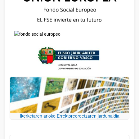
Ikerketaren arloko Errektoreordetzaren jardunaldia