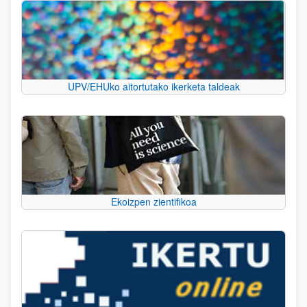
UPV/EHUko aitortutako ikerketa taldeak
Ekoizpen zientifikoa