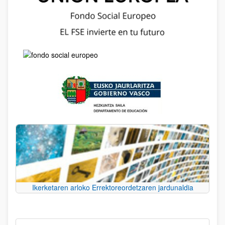
Ikerketaren arloko Errektoreordetzaren jardunaldia