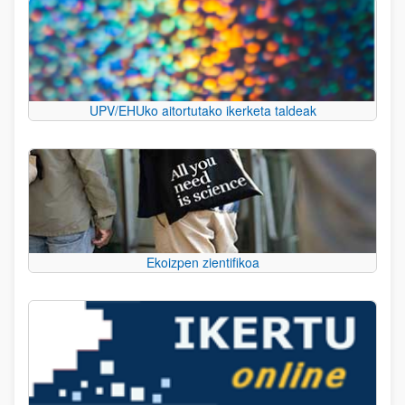
UPV/EHUko aitortutako ikerketa taldeak
Ekoizpen zientifikoa