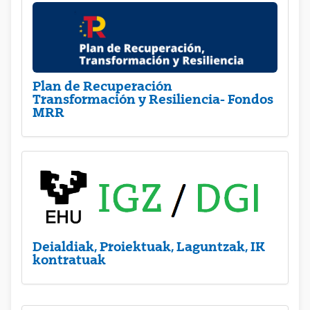
Plan de Recuperación
Transformación y Resiliencia- Fondos
MRR
Deialdiak, Proiektuak, Laguntzak, IK
kontratuak