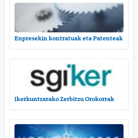
Enpresekin kontratuak eta Patenteak
Ikerkuntzarako Zerbitzu Orokorrak