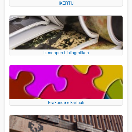
IKERTU
Izendapen bibliografikoa
Erakunde elkartuak