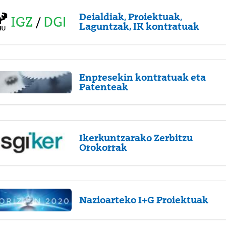
Deialdiak, Proiektuak,
Laguntzak, IK kontratuak
Enpresekin kontratuak eta
Patenteak
Ikerkuntzarako Zerbitzu
Orokorrak
Nazioarteko I+G Proiektuak