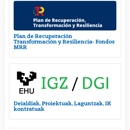
Plan de Recuperación
Transformación y Resiliencia- Fondos
MRR
Deialdiak, Proiektuak, Laguntzak, IK
kontratuak