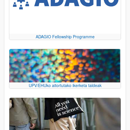
ADAGIO Fellowship Programme
UPV/EHUko aitortutako ikerketa taldeak