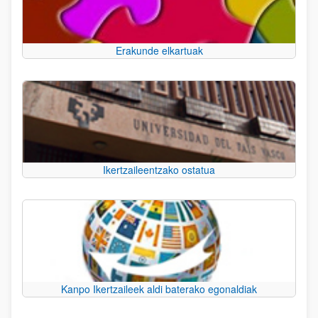
Erakunde elkartuak
Ikertzaileentzako ostatua
Kanpo Ikertzaileek aldi baterako egonaldiak