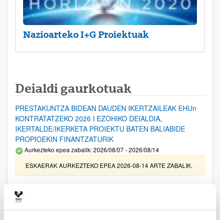
Nazioarteko I+G Proiektuak
Deialdi gaurkotuak
PRESTAKUNTZA BIDEAN DAUDEN IKERTZAILEAK EHUn
KONTRATATZEKO 2026 I EZOHIKO DEIALDIA,
IKERTALDE/IKERKETA PROIEKTU BATEN BALIABIDE
PROPIOEKIN FINANTZATURIK
Aurkezteko epea zabalik: 2026/08/07 - 2026/08/14
ESKAERAK AURKEZTEKO EPEA 2026-08-14 ARTE ZABALIK.
UPV/EHUn Azpiegitura Zientifikoa eta Funts Bibliografikoak
erosi eta berritzeko laguntzak 2026
Izapide irekia