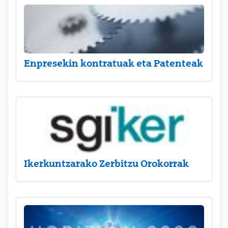
Enpresekin kontratuak eta Patenteak
Ikerkuntzarako Zerbitzu Orokorrak