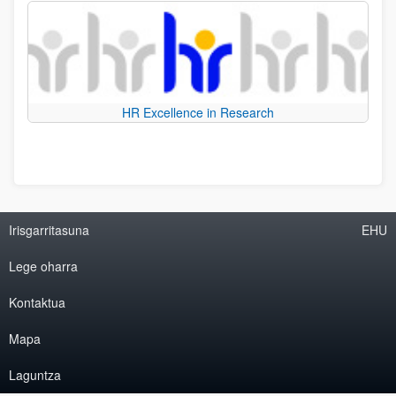
HR Excellence in Research
Irisgarritasuna
EHU
Lege oharra
Kontaktua
Mapa
Laguntza