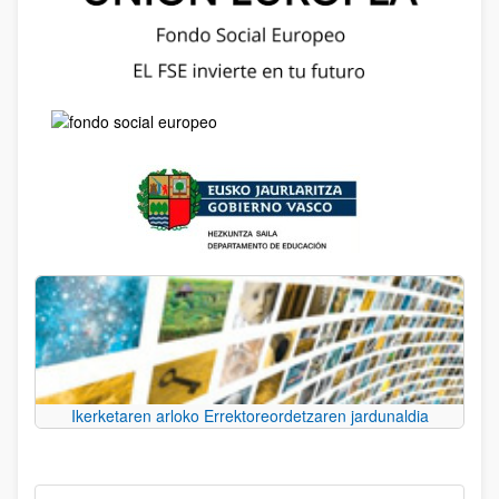
Ikerketaren arloko Errektoreordetzaren jardunaldia