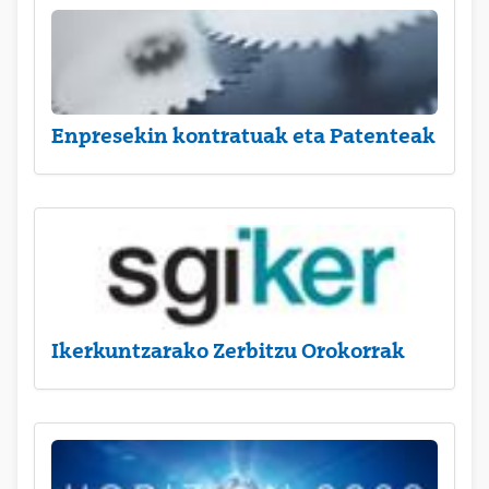
Enpresekin kontratuak eta Patenteak
Ikerkuntzarako Zerbitzu Orokorrak