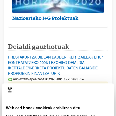
Nazioarteko I+G Proiektuak
Deialdi gaurkotuak
PRESTAKUNTZA BIDEAN DAUDEN IKERTZAILEAK EHUn
KONTRATATZEKO 2026 I EZOHIKO DEIALDIA,
IKERTALDE/IKERKETA PROIEKTU BATEN BALIABIDE
PROPIOEKIN FINANTZATURIK
Aurkezteko epea zabalik: 2026/08/07 - 2026/08/14
ESKAERAK AURKEZTEKO EPEA 2026-08-14 ARTE ZABALIK.
UPV/EHUn Azpiegitura Zientifikoa eta Funts Bibliografikoak
erosi eta berritzeko laguntzak 2026
Web orri honek cookieak erabiltzen ditu
Izapide irekia