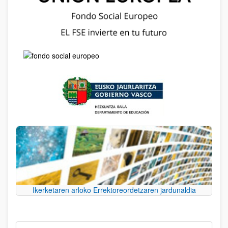
Ikerketaren arloko Errektoreordetzaren jardunaldia