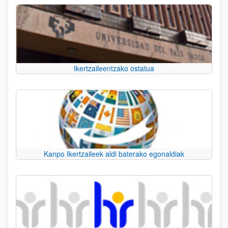
Ikertzaileentzako ostatua
Kanpo Ikertzaileek aldi baterako egonaldiak