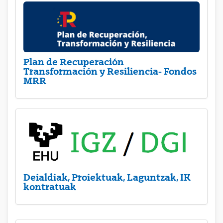
Plan de Recuperación
Transformación y Resiliencia- Fondos
MRR
Deialdiak, Proiektuak, Laguntzak, IK
kontratuak