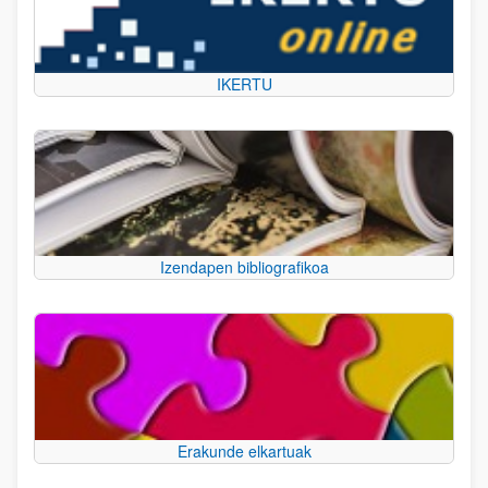
IKERTU
Izendapen bibliografikoa
Erakunde elkartuak