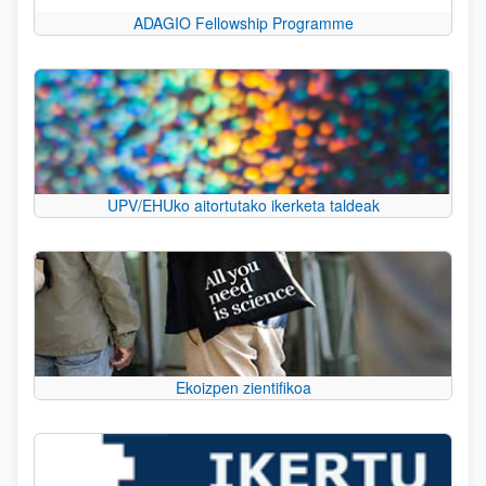
ADAGIO Fellowship Programme
UPV/EHUko aitortutako ikerketa taldeak
Ekoizpen zientifikoa