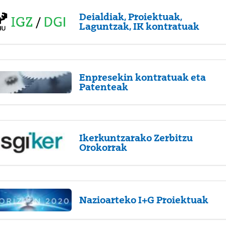
Deialdiak, Proiektuak,
Laguntzak, IK kontratuak
Enpresekin kontratuak eta
Patenteak
Ikerkuntzarako Zerbitzu
Orokorrak
Nazioarteko I+G Proiektuak