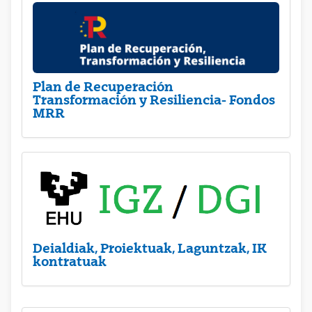
Plan de Recuperación
Transformación y Resiliencia- Fondos
MRR
Deialdiak, Proiektuak, Laguntzak, IK
kontratuak