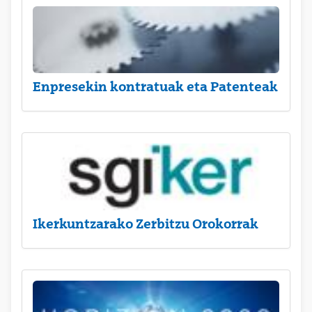
Enpresekin kontratuak eta Patenteak
Ikerkuntzarako Zerbitzu Orokorrak