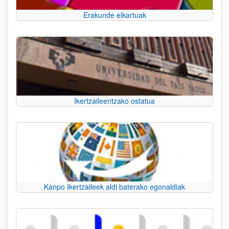
Erakunde elkartuak
Ikertzaileentzako ostatua
Kanpo Ikertzaileek aldi baterako egonaldiak