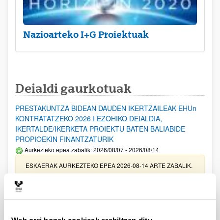
Nazioarteko I+G Proiektuak
Deialdi gaurkotuak
PRESTAKUNTZA BIDEAN DAUDEN IKERTZAILEAK EHUn
KONTRATATZEKO 2026 I EZOHIKO DEIALDIA,
IKERTALDE/IKERKETA PROIEKTU BATEN BALIABIDE
PROPIOEKIN FINANTZATURIK
Aurkezteko epea zabalik: 2026/08/07 - 2026/08/14
ESKAERAK AURKEZTEKO EPEA 2026-08-14 ARTE ZABALIK.
UPV/EHUn Azpiegitura Zientifikoa eta Funts Bibliografikoak
erosi eta berritzeko laguntzak 2026
Izapide irekia