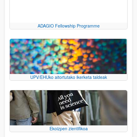
ADAGIO Fellowship Programme
UPV/EHUko aitortutako ikerketa taldeak
Ekoizpen zientifikoa