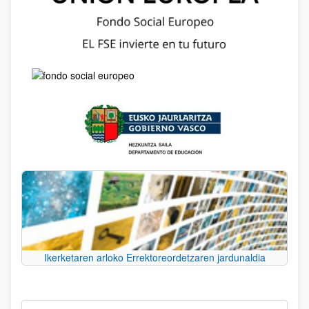
Ikerketaren arloko Errektoreordetzaren jardunaldia