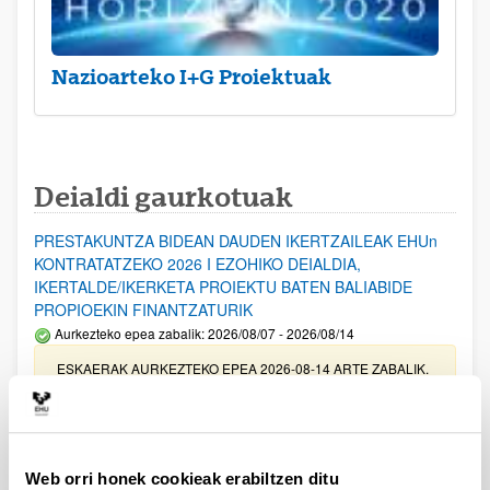
Nazioarteko I+G Proiektuak
Deialdi gaurkotuak
PRESTAKUNTZA BIDEAN DAUDEN IKERTZAILEAK EHUn
KONTRATATZEKO 2026 I EZOHIKO DEIALDIA,
IKERTALDE/IKERKETA PROIEKTU BATEN BALIABIDE
PROPIOEKIN FINANTZATURIK
Aurkezteko epea zabalik: 2026/08/07 - 2026/08/14
ESKAERAK AURKEZTEKO EPEA 2026-08-14 ARTE ZABALIK.
UPV/EHUn Azpiegitura Zientifikoa eta Funts Bibliografikoak
erosi eta berritzeko laguntzak 2026
Izapide irekia
Web orri honek cookieak erabiltzen ditu