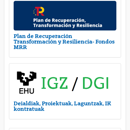
Plan de Recuperación
Transformación y Resiliencia- Fondos
MRR
Deialdiak, Proiektuak, Laguntzak, IK
kontratuak