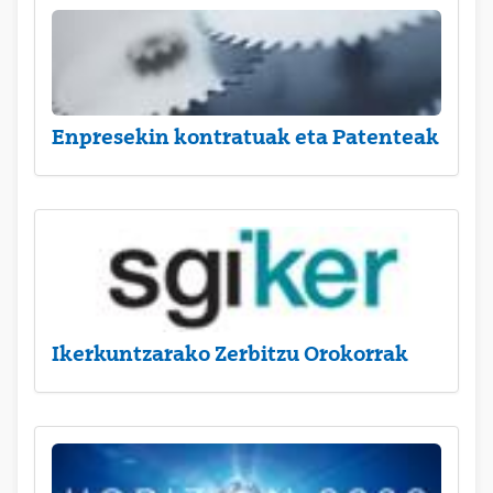
Enpresekin kontratuak eta Patenteak
Ikerkuntzarako Zerbitzu Orokorrak