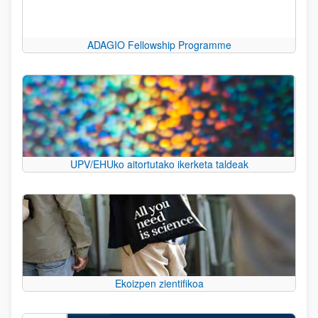
ADAGIO Fellowship Programme
UPV/EHUko aitortutako ikerketa taldeak
Ekoizpen zientifikoa