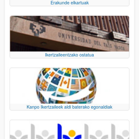
Erakunde elkartuak
Ikertzaileentzako ostatua
Kanpo Ikertzaileek aldi baterako egonaldiak