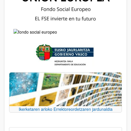
Ikerketaren arloko Errektoreordetzaren jardunaldia