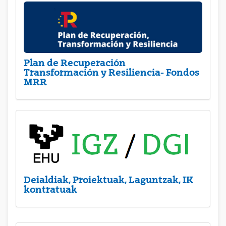
Plan de Recuperación
Transformación y Resiliencia- Fondos
MRR
Deialdiak, Proiektuak, Laguntzak, IK
kontratuak