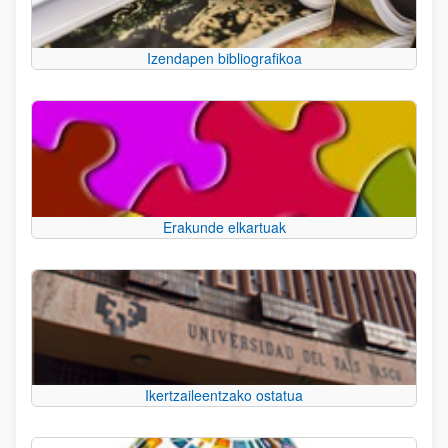
Izendapen bibliografikoa
Erakunde elkartuak
Ikertzaileentzako ostatua