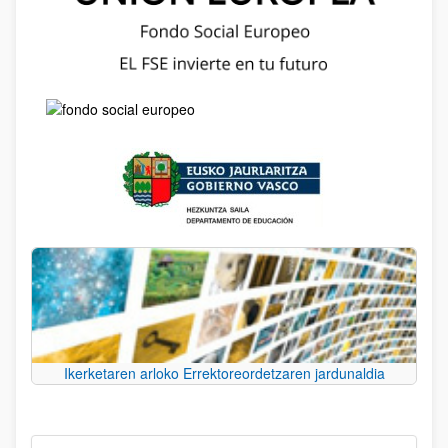
Ikerketaren arloko Errektoreordetzaren jardunaldia