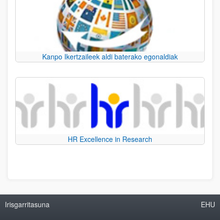
Kanpo Ikertzaileek aldi baterako egonaldiak
HR Excellence in Research
Irisgarritasuna
EHU