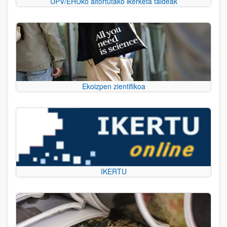
UPV/EHUko aitortutako ikerketa taldeak
Ekoizpen zientifikoa
IKERTU