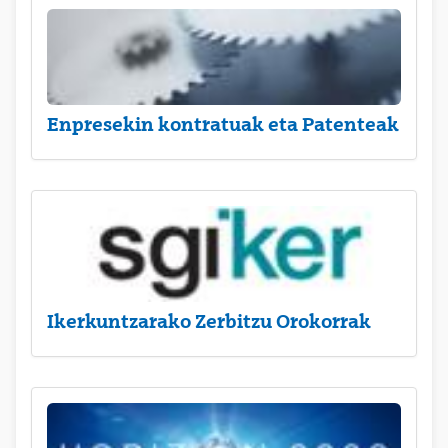
Enpresekin kontratuak eta Patenteak
Ikerkuntzarako Zerbitzu Orokorrak