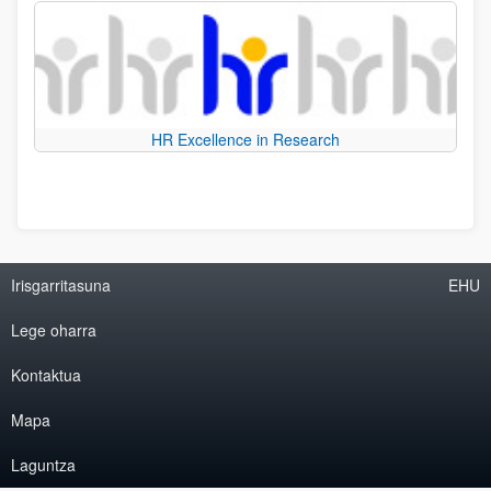
HR Excellence in Research
Irisgarritasuna
EHU
Lege oharra
Kontaktua
Mapa
Laguntza