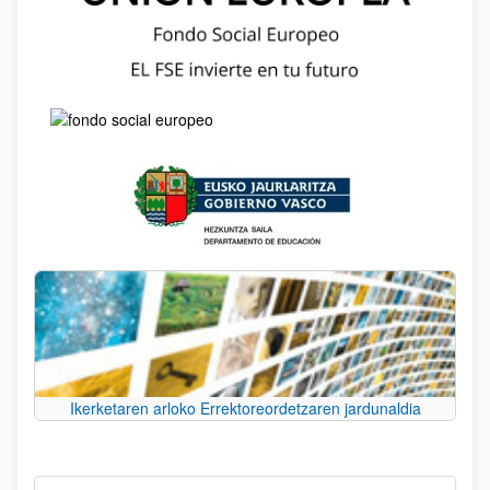
Ikerketaren arloko Errektoreordetzaren jardunaldia