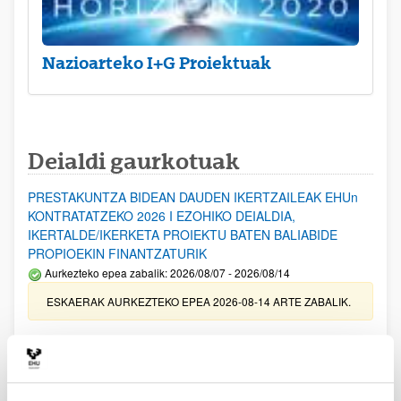
Nazioarteko I+G Proiektuak
Deialdi gaurkotuak
PRESTAKUNTZA BIDEAN DAUDEN IKERTZAILEAK EHUn
KONTRATATZEKO 2026 I EZOHIKO DEIALDIA,
IKERTALDE/IKERKETA PROIEKTU BATEN BALIABIDE
PROPIOEKIN FINANTZATURIK
Aurkezteko epea zabalik: 2026/08/07 - 2026/08/14
ESKAERAK AURKEZTEKO EPEA 2026-08-14 ARTE ZABALIK.
UPV/EHUn Azpiegitura Zientifikoa eta Funts Bibliografikoak
erosi eta berritzeko laguntzak 2026
Izapide irekia