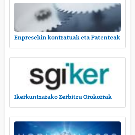
Enpresekin kontratuak eta Patenteak
Ikerkuntzarako Zerbitzu Orokorrak