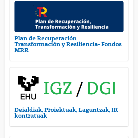
Plan de Recuperación
Transformación y Resiliencia- Fondos
MRR
Deialdiak, Proiektuak, Laguntzak, IK
kontratuak