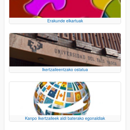
Erakunde elkartuak
Ikertzaileentzako ostatua
Kanpo Ikertzaileek aldi baterako egonaldiak