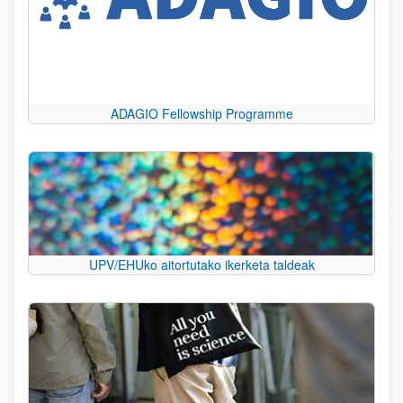
ADAGIO Fellowship Programme
UPV/EHUko aitortutako ikerketa taldeak