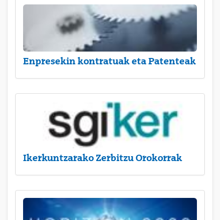
Enpresekin kontratuak eta Patenteak
Ikerkuntzarako Zerbitzu Orokorrak