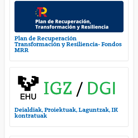
Plan de Recuperación
Transformación y Resiliencia- Fondos
MRR
Deialdiak, Proiektuak, Laguntzak, IK
kontratuak