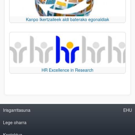
Kanpo Ikertzaileek aldi baterako egonaldiak
HR Excellence in Research
Irisgarritasuna
EHU
Lege oharra
Kontaktua