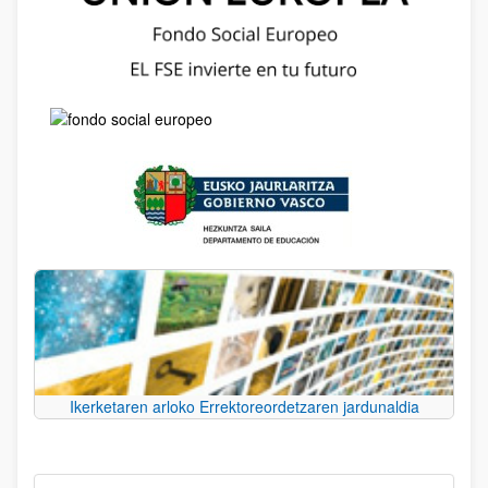
Ikerketaren arloko Errektoreordetzaren jardunaldia