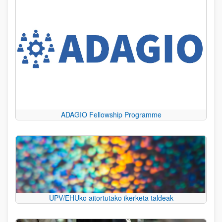
ADAGIO Fellowship Programme
UPV/EHUko aitortutako ikerketa taldeak