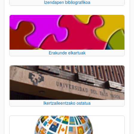
Izendapen bibliografikoa
Erakunde elkartuak
Ikertzaileentzako ostatua