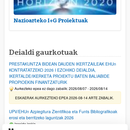
Nazioarteko I+G Proiektuak
Deialdi gaurkotuak
PRESTAKUNTZA BIDEAN DAUDEN IKERTZAILEAK EHUn
KONTRATATZEKO 2026 I EZOHIKO DEIALDIA,
IKERTALDE/IKERKETA PROIEKTU BATEN BALIABIDE
PROPIOEKIN FINANTZATURIK
Aurkezteko epea ez dago zabalik: 2026/08/07 - 2026/08/14
ESKAERAK AURKEZTEKO EPEA 2026-08-14 ARTE ZABALIK.
UPV/EHUn Azpiegitura Zientifikoa eta Funts Bibliografikoak
erosi eta berritzeko laguntzak 2026
Izapide irekia