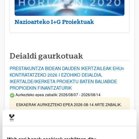
Nazioarteko I+G Proiektuak
Deialdi gaurkotuak
PRESTAKUNTZA BIDEAN DAUDEN IKERTZAILEAK EHUn
KONTRATATZEKO 2026 I EZOHIKO DEIALDIA,
IKERTALDE/IKERKETA PROIEKTU BATEN BALIABIDE
PROPIOEKIN FINANTZATURIK
Aurkezteko epea zabalik: 2026/08/07 - 2026/08/14
ESKAERAK AURKEZTEKO EPEA 2026-08-14 ARTE ZABALIK.
UPV/EHUn Azpiegitura Zientifikoa eta Funts Bibliografikoak
erosi eta berritzeko laguntzak 2026
Izapide irekia