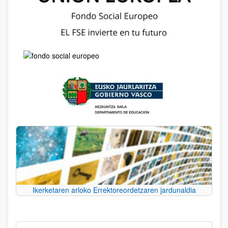
Ikerketaren arloko Errektoreordetzaren jardunaldia