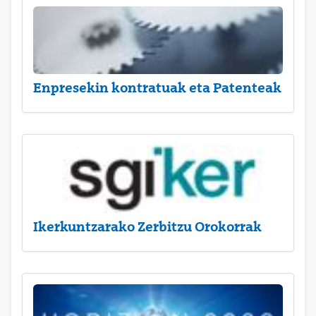
Enpresekin kontratuak eta Patenteak
Ikerkuntzarako Zerbitzu Orokorrak