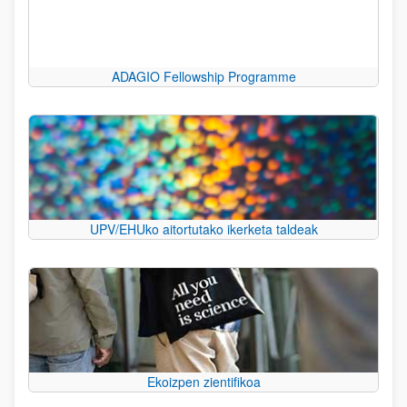
ADAGIO Fellowship Programme
UPV/EHUko aitortutako ikerketa taldeak
Ekoizpen zientifikoa