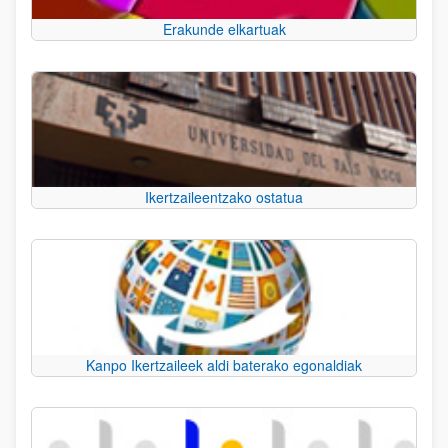
Erakunde elkartuak
Ikertzaileentzako ostatua
Kanpo Ikertzaileek aldi baterako egonaldiak