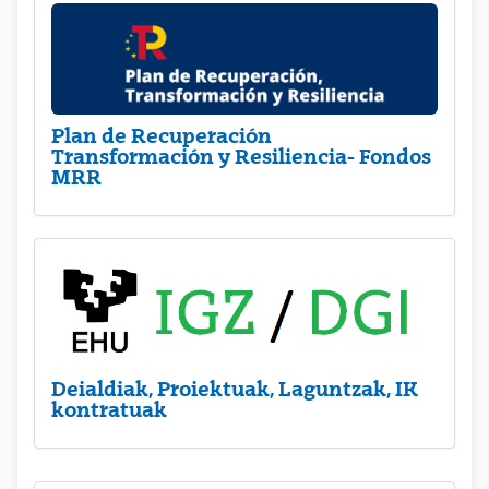
Plan de Recuperación
Transformación y Resiliencia- Fondos
MRR
Deialdiak, Proiektuak, Laguntzak, IK
kontratuak