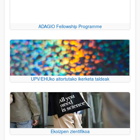
ADAGIO Fellowship Programme
UPV/EHUko aitortutako ikerketa taldeak
Ekoizpen zientifikoa