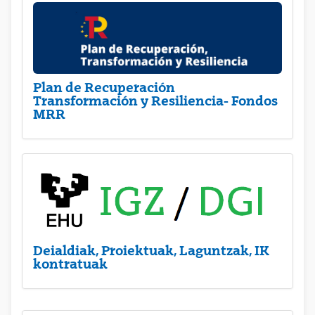
Plan de Recuperación
Transformación y Resiliencia- Fondos
MRR
Deialdiak, Proiektuak, Laguntzak, IK
kontratuak