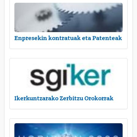
Enpresekin kontratuak eta Patenteak
Ikerkuntzarako Zerbitzu Orokorrak