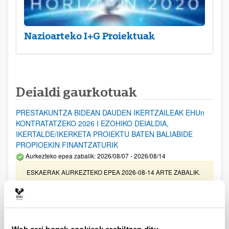
Nazioarteko I+G Proiektuak
Deialdi gaurkotuak
PRESTAKUNTZA BIDEAN DAUDEN IKERTZAILEAK EHUn
KONTRATATZEKO 2026 I EZOHIKO DEIALDIA,
IKERTALDE/IKERKETA PROIEKTU BATEN BALIABIDE
PROPIOEKIN FINANTZATURIK
Aurkezteko epea zabalik: 2026/08/07 - 2026/08/14
ESKAERAK AURKEZTEKO EPEA 2026-08-14 ARTE ZABALIK.
UPV/EHUn Azpiegitura Zientifikoa eta Funts Bibliografikoak
erosi eta berritzeko laguntzak 2026
Izapide irekia