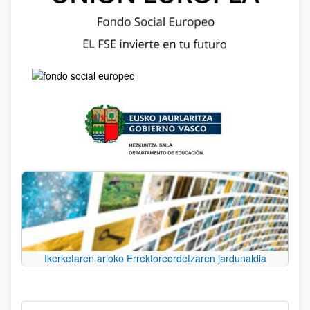
Ikerketaren arloko Errektoreordetzaren jardunaldia