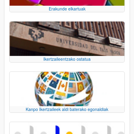
Erakunde elkartuak
Ikertzaileentzako ostatua
Kanpo Ikertzaileek aldi baterako egonaldiak