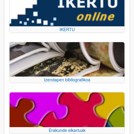
IKERTU
Izendapen bibliografikoa
Erakunde elkartuak