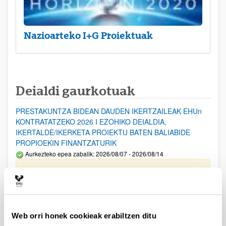
Nazioarteko I+G Proiektuak
Deialdi gaurkotuak
PRESTAKUNTZA BIDEAN DAUDEN IKERTZAILEAK EHUn
KONTRATATZEKO 2026 I EZOHIKO DEIALDIA,
IKERTALDE/IKERKETA PROIEKTU BATEN BALIABIDE
PROPIOEKIN FINANTZATURIK
Aurkezteko epea zabalik: 2026/08/07 - 2026/08/14
ESKAERAK AURKEZTEKO EPEA 2026-08-14 ARTE ZABALIK.
UPV/EHUn Azpiegitura Zientifikoa eta Funts Bibliografikoak
erosi eta berritzeko laguntzak 2026
Izapide irekia
Web orri honek cookieak erabiltzen ditu