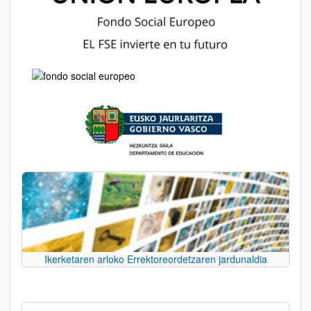
Ikerketaren arloko Errektoreordetzaren jardunaldia