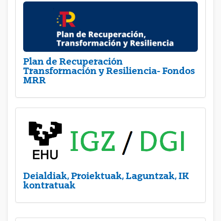
Plan de Recuperación
Transformación y Resiliencia- Fondos
MRR
Deialdiak, Proiektuak, Laguntzak, IK
kontratuak