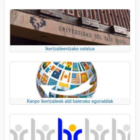
Ikertzaileentzako ostatua
Kanpo Ikertzaileek aldi baterako egonaldiak