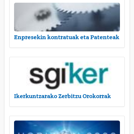
Enpresekin kontratuak eta Patenteak
Ikerkuntzarako Zerbitzu Orokorrak