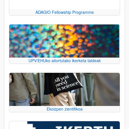
ADAGIO Fellowship Programme
UPV/EHUko aitortutako ikerketa taldeak
Ekoizpen zientifikoa