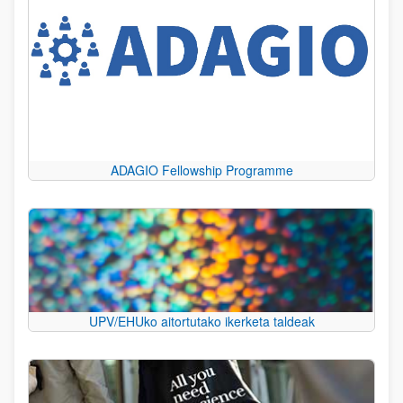
ADAGIO Fellowship Programme
UPV/EHUko aitortutako ikerketa taldeak