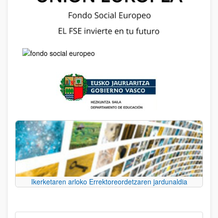
Ikerketaren arloko Errektoreordetzaren jardunaldia