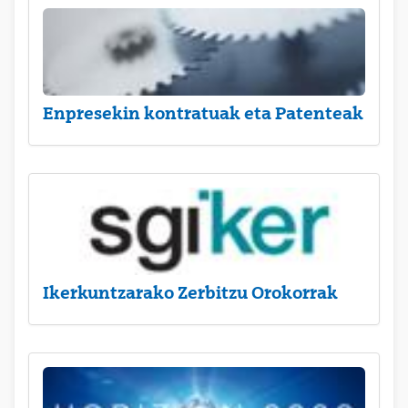
Enpresekin kontratuak eta Patenteak
Ikerkuntzarako Zerbitzu Orokorrak