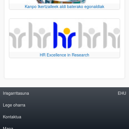
Kanpo Ikertzaileek aldi baterako egonaldiak
HR Excellence in Research
Irisgarritasuna
EHU
Lege oharra
Kontaktua
Mapa