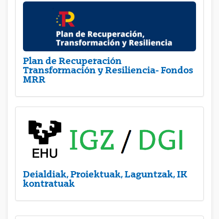
Plan de Recuperación
Transformación y Resiliencia- Fondos
MRR
Deialdiak, Proiektuak, Laguntzak, IK
kontratuak