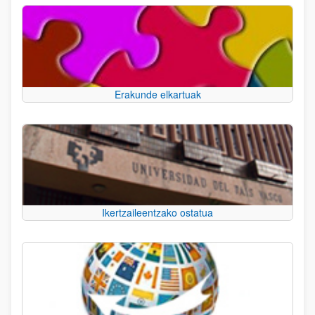
Erakunde elkartuak
Ikertzaileentzako ostatua