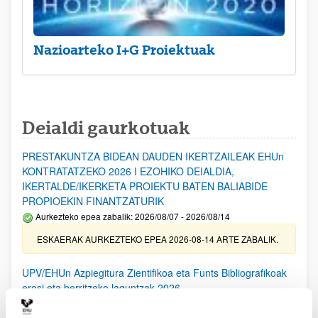
Nazioarteko I+G Proiektuak
Deialdi gaurkotuak
PRESTAKUNTZA BIDEAN DAUDEN IKERTZAILEAK EHUn
KONTRATATZEKO 2026 I EZOHIKO DEIALDIA,
IKERTALDE/IKERKETA PROIEKTU BATEN BALIABIDE
PROPIOEKIN FINANTZATURIK
Aurkezteko epea zabalik: 2026/08/07 - 2026/08/14
ESKAERAK AURKEZTEKO EPEA 2026-08-14 ARTE ZABALIK.
UPV/EHUn Azpiegitura Zientifikoa eta Funts Bibliografikoak
erosi eta berritzeko laguntzak 2026
Izapide irekia