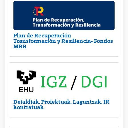
Plan de Recuperación
Transformación y Resiliencia- Fondos
MRR
Deialdiak, Proiektuak, Laguntzak, IK
kontratuak