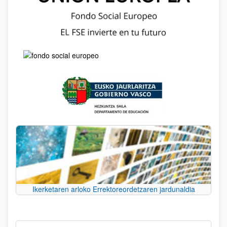
Ikerketaren arloko Errektoreordetzaren jardunaldia