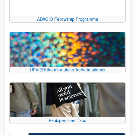
ADAGIO Fellowship Programme
UPV/EHUko aitortutako ikerketa taldeak
Ekoizpen zientifikoa