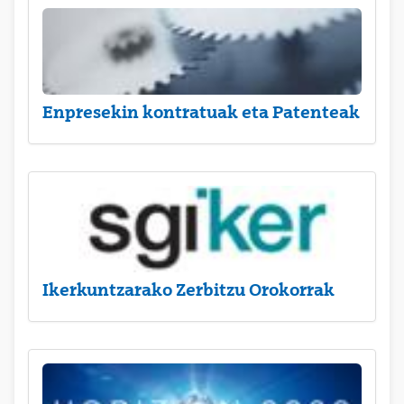
Enpresekin kontratuak eta Patenteak
Ikerkuntzarako Zerbitzu Orokorrak