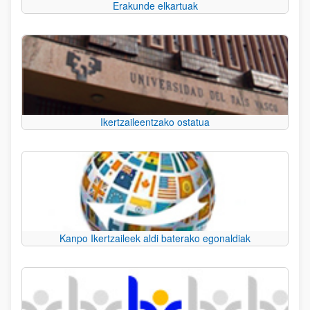
Erakunde elkartuak
Ikertzaileentzako ostatua
Kanpo Ikertzaileek aldi baterako egonaldiak