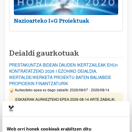
Nazioarteko I+G Proiektuak
Deialdi gaurkotuak
PRESTAKUNTZA BIDEAN DAUDEN IKERTZAILEAK EHUn
KONTRATATZEKO 2026 I EZOHIKO DEIALDIA,
IKERTALDE/IKERKETA PROIEKTU BATEN BALIABIDE
PROPIOEKIN FINANTZATURIK
Aurkezteko epea ez dago zabalik: 2026/08/07 - 2026/08/14
ESKAERAK AURKEZTEKO EPEA 2026-08-14 ARTE ZABALIK.
UPV/EHUn Azpiegitura Zientifikoa eta Funts Bibliografikoak
erosi eta berritzeko laguntzak 2026
Izapide irekia
Web orri honek cookieak erabiltzen ditu