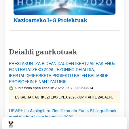
Nazioarteko I+G Proiektuak
Deialdi gaurkotuak
PRESTAKUNTZA BIDEAN DAUDEN IKERTZAILEAK EHUn
KONTRATATZEKO 2026 I EZOHIKO DEIALDIA,
IKERTALDE/IKERKETA PROIEKTU BATEN BALIABIDE
PROPIOEKIN FINANTZATURIK
Aurkezteko epea zabalik: 2026/08/07 - 2026/08/14
ESKAERAK AURKEZTEKO EPEA 2026-08-14 ARTE ZABALIK.
UPV/EHUn Azpiegitura Zientifikoa eta Funts Bibliografikoak
erosi eta berritzeko laguntzak 2026
Izapide irekia