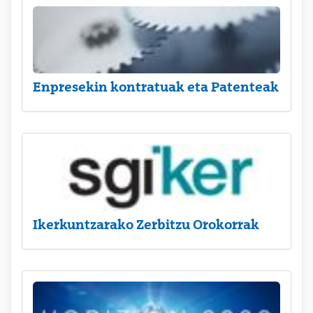
Enpresekin kontratuak eta Patenteak
Ikerkuntzarako Zerbitzu Orokorrak