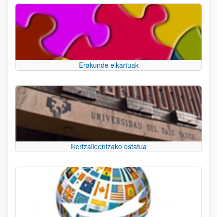
Erakunde elkartuak
Ikertzaileentzako ostatua