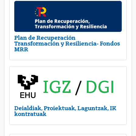
Plan de Recuperación
Transformación y Resiliencia- Fondos
MRR
Deialdiak, Proiektuak, Laguntzak, IK
kontratuak