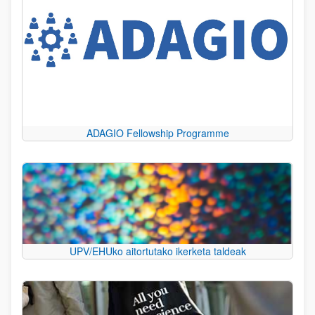
ADAGIO Fellowship Programme
UPV/EHUko aitortutako ikerketa taldeak