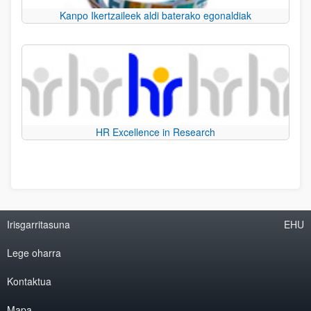
Kanpo Ikertzaileek aldi baterako egonaldiak
HR Excellence in Research
Irisgarritasuna
EHU
Lege oharra
Kontaktua
Mapa