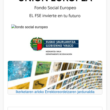
Ikerketaren arloko Errektoreordetzaren jardunaldia