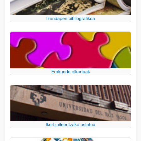
Izendapen bibliografikoa
Erakunde elkartuak
Ikertzaileentzako ostatua