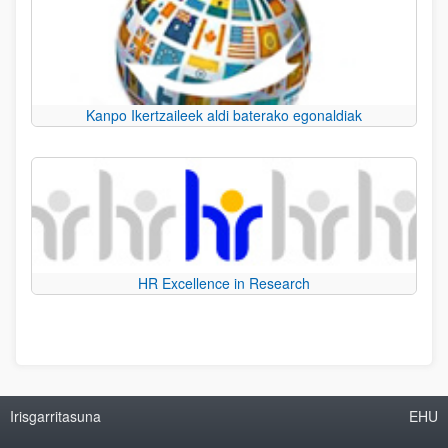
Kanpo Ikertzaileek aldi baterako egonaldiak
HR Excellence in Research
Irisgarritasuna
EHU