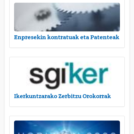
Enpresekin kontratuak eta Patenteak
Ikerkuntzarako Zerbitzu Orokorrak