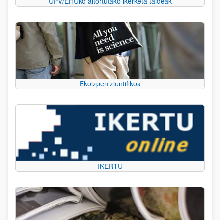
UPV/EHUko aitortutako ikerketa taldeak
Ekoizpen zientifikoa
IKERTU