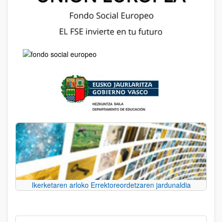
Ikerketaren arloko Errektoreordetzaren jardunaldia