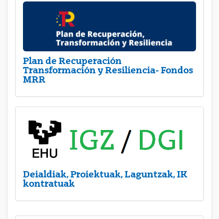
Plan de Recuperación
Transformación y Resiliencia- Fondos
MRR
Deialdiak, Proiektuak, Laguntzak, IK
kontratuak