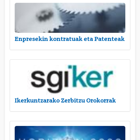
Enpresekin kontratuak eta Patenteak
Ikerkuntzarako Zerbitzu Orokorrak