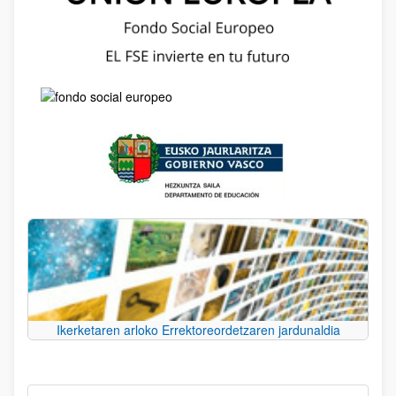
Ikerketaren arloko Errektoreordetzaren jardunaldia