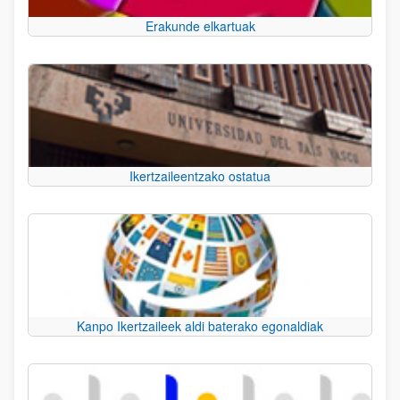
Erakunde elkartuak
Ikertzaileentzako ostatua
Kanpo Ikertzaileek aldi baterako egonaldiak