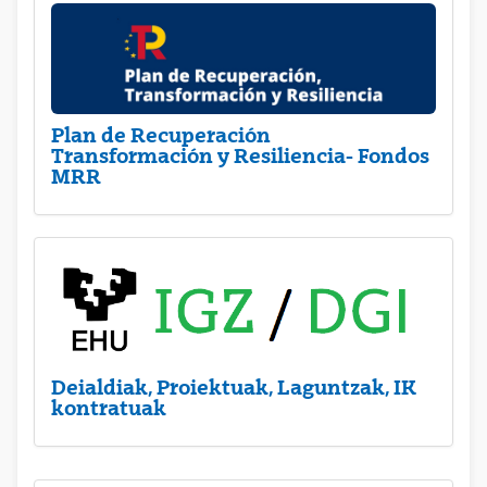
Plan de Recuperación
Transformación y Resiliencia- Fondos
MRR
Deialdiak, Proiektuak, Laguntzak, IK
kontratuak