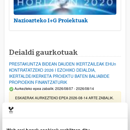
Nazioarteko I+G Proiektuak
Deialdi gaurkotuak
PRESTAKUNTZA BIDEAN DAUDEN IKERTZAILEAK EHUn
KONTRATATZEKO 2026 I EZOHIKO DEIALDIA,
IKERTALDE/IKERKETA PROIEKTU BATEN BALIABIDE
PROPIOEKIN FINANTZATURIK
Aurkezteko epea zabalik: 2026/08/07 - 2026/08/14
ESKAERAK AURKEZTEKO EPEA 2026-08-14 ARTE ZABALIK.
UPV/EHUn Azpiegitura Zientifikoa eta Funts Bibliografikoak
erosi eta berritzeko laguntzak 2026
Izapide irekia