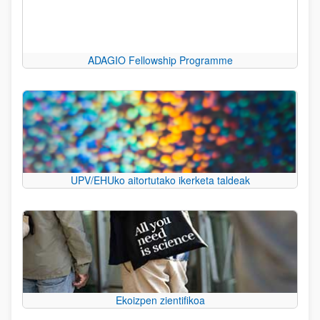
ADAGIO Fellowship Programme
UPV/EHUko aitortutako ikerketa taldeak
Ekoizpen zientifikoa