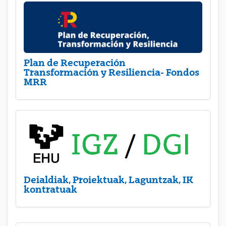
Plan de Recuperación
Transformación y Resiliencia- Fondos
MRR
Deialdiak, Proiektuak, Laguntzak, IK
kontratuak