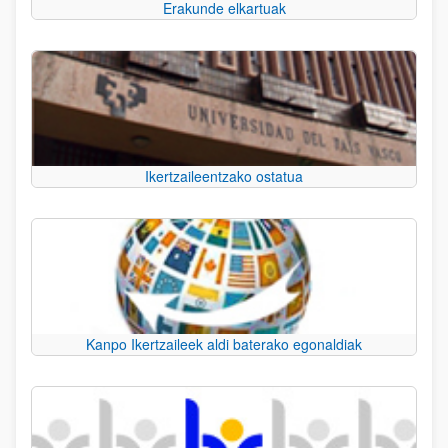
Erakunde elkartuak
Ikertzaileentzako ostatua
Kanpo Ikertzaileek aldi baterako egonaldiak