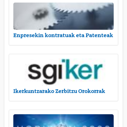
Enpresekin kontratuak eta Patenteak
Ikerkuntzarako Zerbitzu Orokorrak