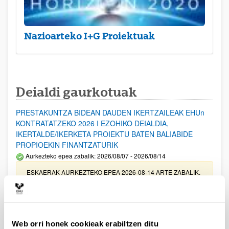
Nazioarteko I+G Proiektuak
Deialdi gaurkotuak
PRESTAKUNTZA BIDEAN DAUDEN IKERTZAILEAK EHUn
KONTRATATZEKO 2026 I EZOHIKO DEIALDIA,
IKERTALDE/IKERKETA PROIEKTU BATEN BALIABIDE
PROPIOEKIN FINANTZATURIK
Aurkezteko epea zabalik: 2026/08/07 - 2026/08/14
ESKAERAK AURKEZTEKO EPEA 2026-08-14 ARTE ZABALIK.
UPV/EHUn Azpiegitura Zientifikoa eta Funts Bibliografikoak
erosi eta berritzeko laguntzak 2026
Izapide irekia
Web orri honek cookieak erabiltzen ditu