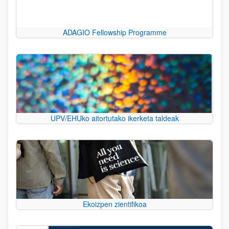
ADAGIO Fellowship Programme
UPV/EHUko aitortutako ikerketa taldeak
Ekoizpen zientifikoa