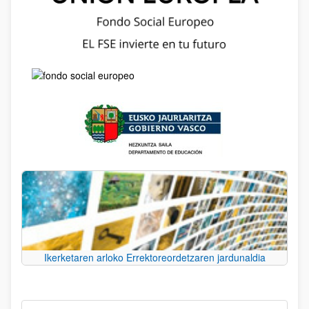
Ikerketaren arloko Errektoreordetzaren jardunaldia