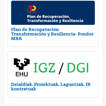
Plan de Recuperación
Transformación y Resiliencia- Fondos
MRR
Deialdiak, Proiektuak, Laguntzak, IK
kontratuak