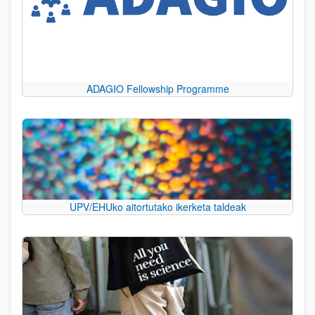
ADAGIO Fellowship Programme
UPV/EHUko aitortutako ikerketa taldeak