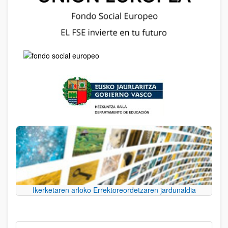
Ikerketaren arloko Errektoreordetzaren jardunaldia