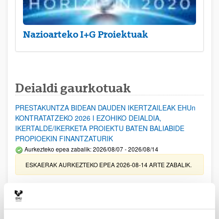
Nazioarteko I+G Proiektuak
Deialdi gaurkotuak
PRESTAKUNTZA BIDEAN DAUDEN IKERTZAILEAK EHUn
KONTRATATZEKO 2026 I EZOHIKO DEIALDIA,
IKERTALDE/IKERKETA PROIEKTU BATEN BALIABIDE
PROPIOEKIN FINANTZATURIK
Aurkezteko epea zabalik: 2026/08/07 - 2026/08/14
ESKAERAK AURKEZTEKO EPEA 2026-08-14 ARTE ZABALIK.
UPV/EHUn Azpiegitura Zientifikoa eta Funts Bibliografikoak
erosi eta berritzeko laguntzak 2026
Izapide irekia