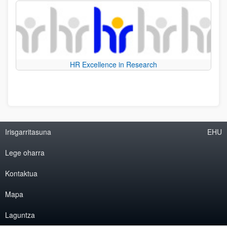
HR Excellence in Research
Irisgarritasuna
EHU
Lege oharra
Kontaktua
Mapa
Laguntza