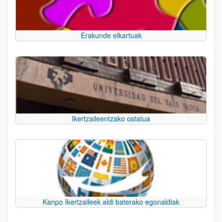
Erakunde elkartuak
Ikertzaileentzako ostatua
Kanpo Ikertzaileek aldi baterako egonaldiak