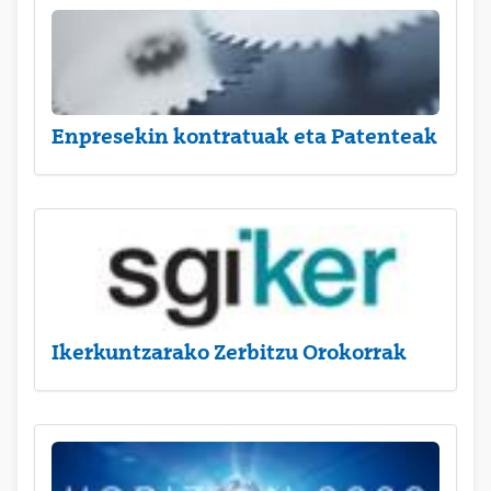
Enpresekin kontratuak eta Patenteak
Ikerkuntzarako Zerbitzu Orokorrak