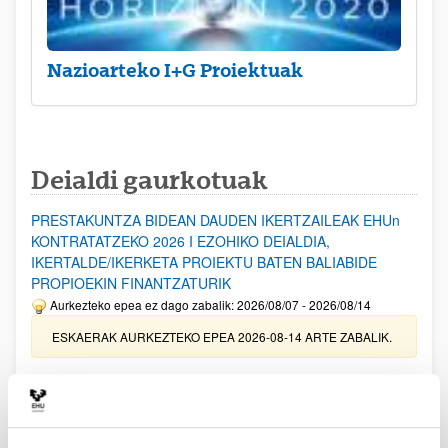
Nazioarteko I+G Proiektuak
Deialdi gaurkotuak
PRESTAKUNTZA BIDEAN DAUDEN IKERTZAILEAK EHUn
KONTRATATZEKO 2026 I EZOHIKO DEIALDIA,
IKERTALDE/IKERKETA PROIEKTU BATEN BALIABIDE
PROPIOEKIN FINANTZATURIK
Aurkezteko epea ez dago zabalik: 2026/08/07 - 2026/08/14
ESKAERAK AURKEZTEKO EPEA 2026-08-14 ARTE ZABALIK.
UPV/EHUn Azpiegitura Zientifikoa eta Funts Bibliografikoak
erosi eta berritzeko laguntzak 2026
Izapide irekia