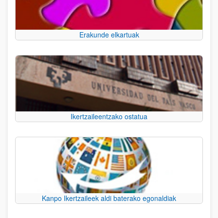
Erakunde elkartuak
Ikertzaileentzako ostatua
Kanpo Ikertzaileek aldi baterako egonaldiak