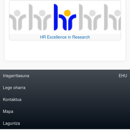
HR Excellence in Research
Irisgarritasuna
EHU
Lege oharra
Kontaktua
Mapa
Laguntza