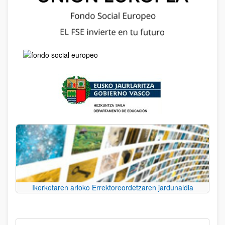
Ikerketaren arloko Errektoreordetzaren jardunaldia