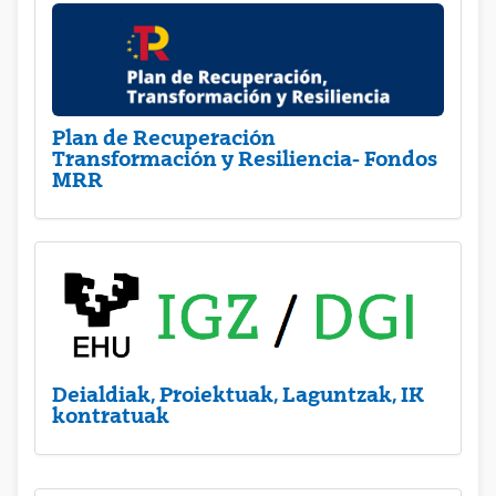
Plan de Recuperación
Transformación y Resiliencia- Fondos
MRR
Deialdiak, Proiektuak, Laguntzak, IK
kontratuak