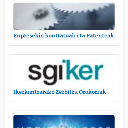
Enpresekin kontratuak eta Patenteak
Ikerkuntzarako Zerbitzu Orokorrak