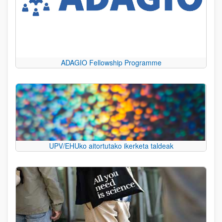
ADAGIO Fellowship Programme
UPV/EHUko aitortutako ikerketa taldeak