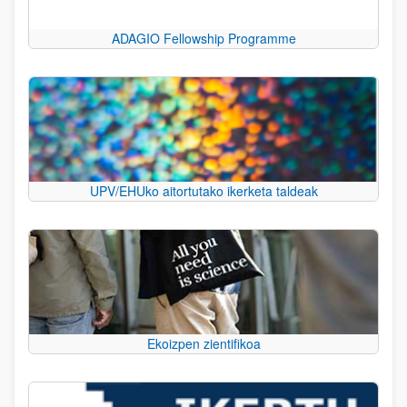
ADAGIO Fellowship Programme
UPV/EHUko aitortutako ikerketa taldeak
Ekoizpen zientifikoa