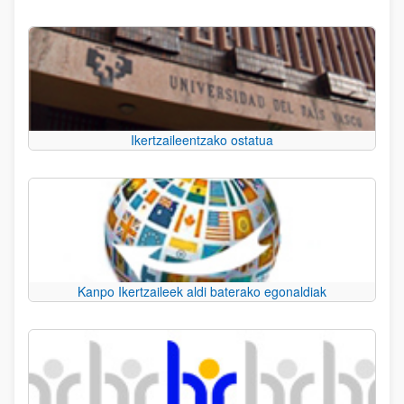
Ikertzaileentzako ostatua
Kanpo Ikertzaileek aldi baterako egonaldiak