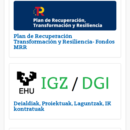
Plan de Recuperación
Transformación y Resiliencia- Fondos
MRR
Deialdiak, Proiektuak, Laguntzak, IK
kontratuak