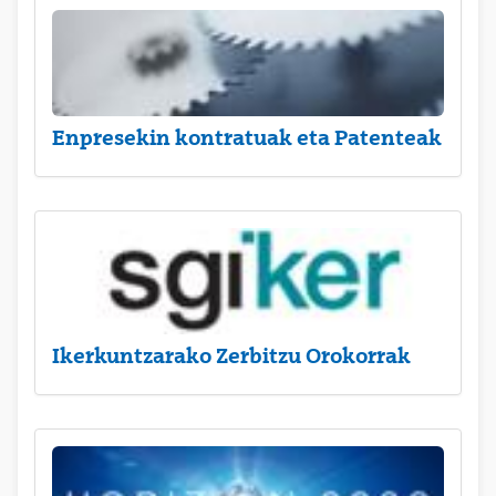
Enpresekin kontratuak eta Patenteak
Ikerkuntzarako Zerbitzu Orokorrak