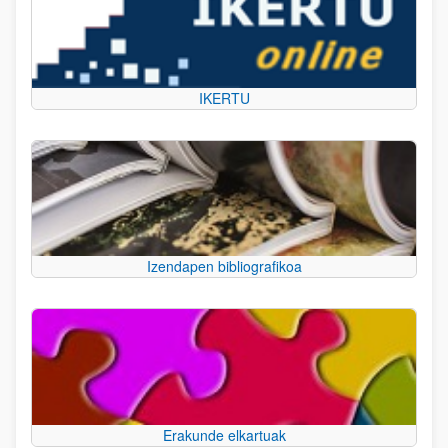
IKERTU
Izendapen bibliografikoa
Erakunde elkartuak