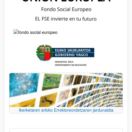
Ikerketaren arloko Errektoreordetzaren jardunaldia