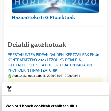
Nazioarteko I+G Proiektuak
Deialdi gaurkotuak
PRESTAKUNTZA BIDEAN DAUDEN IKERTZAILEAK EHUn
KONTRATATZEKO 2026 I EZOHIKO DEIALDIA,
IKERTALDE/IKERKETA PROIEKTU BATEN BALIABIDE
PROPIOEKIN FINANTZATURIK
Aurkezteko epea zabalik: 2026/08/07 - 2026/08/14
ESKAERAK AURKEZTEKO EPEA 2026-08-14 ARTE ZABALIK.
UPV/EHUn Azpiegitura Zientifikoa eta Funts Bibliografikoak
erosi eta berritzeko laguntzak 2026
Izapide irekia
Web orri honek cookieak erabiltzen ditu