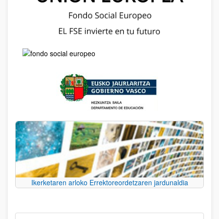
Ikerketaren arloko Errektoreordetzaren jardunaldia