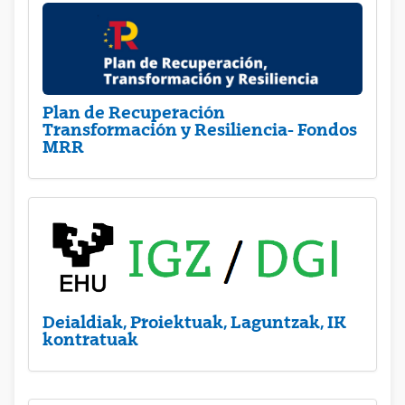
Plan de Recuperación
Transformación y Resiliencia- Fondos
MRR
Deialdiak, Proiektuak, Laguntzak, IK
kontratuak