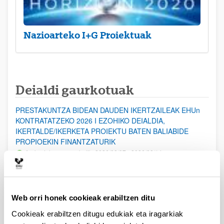
Nazioarteko I+G Proiektuak
Deialdi gaurkotuak
PRESTAKUNTZA BIDEAN DAUDEN IKERTZAILEAK EHUn
KONTRATATZEKO 2026 I EZOHIKO DEIALDIA,
IKERTALDE/IKERKETA PROIEKTU BATEN BALIABIDE
PROPIOEKIN FINANTZATURIK
Aurkezteko epea zabalik: 2026/08/07 - 2026/08/14
ESKAERAK AURKEZTEKO EPEA 2026-08-14 ARTE ZABALIK.
UPV/EHUn Azpiegitura Zientifikoa eta Funts Bibliografikoak
Web orri honek cookieak erabiltzen ditu
erosi eta berritzeko laguntzak 2026
Izapide irekia
Cookieak erabiltzen ditugu edukiak eta iragarkiak