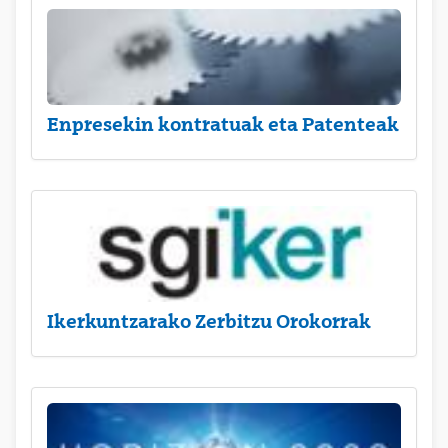
Enpresekin kontratuak eta Patenteak
Ikerkuntzarako Zerbitzu Orokorrak