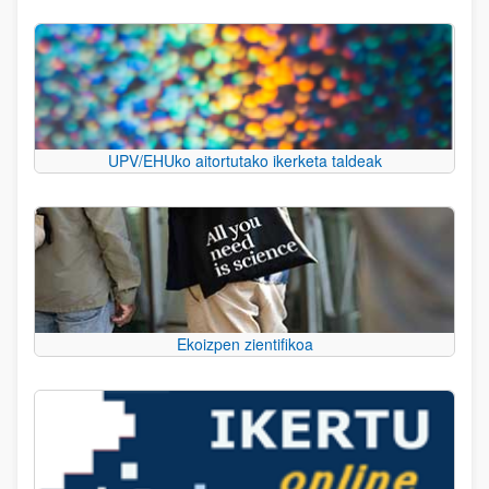
UPV/EHUko aitortutako ikerketa taldeak
Ekoizpen zientifikoa