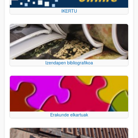
IKERTU
Izendapen bibliografikoa
Erakunde elkartuak