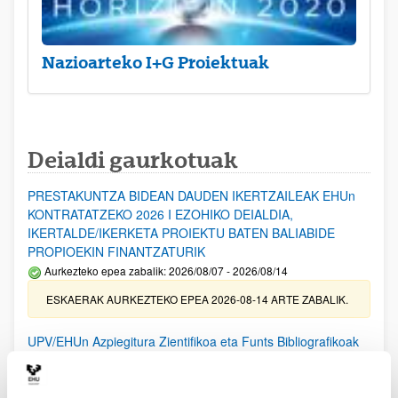
Nazioarteko I+G Proiektuak
Deialdi gaurkotuak
PRESTAKUNTZA BIDEAN DAUDEN IKERTZAILEAK EHUn
KONTRATATZEKO 2026 I EZOHIKO DEIALDIA,
IKERTALDE/IKERKETA PROIEKTU BATEN BALIABIDE
PROPIOEKIN FINANTZATURIK
Aurkezteko epea zabalik: 2026/08/07 - 2026/08/14
ESKAERAK AURKEZTEKO EPEA 2026-08-14 ARTE ZABALIK.
UPV/EHUn Azpiegitura Zientifikoa eta Funts Bibliografikoak
erosi eta berritzeko laguntzak 2026
Izapide irekia