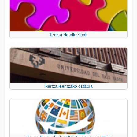
Erakunde elkartuak
Ikertzaileentzako ostatua