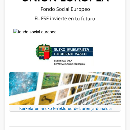
Ikerketaren arloko Errektoreordetzaren jardunaldia