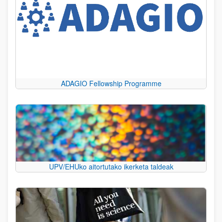
ADAGIO Fellowship Programme
UPV/EHUko aitortutako ikerketa taldeak