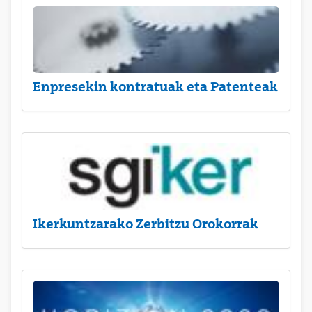
Enpresekin kontratuak eta Patenteak
Ikerkuntzarako Zerbitzu Orokorrak