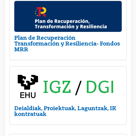
Plan de Recuperación
Transformación y Resiliencia- Fondos
MRR
Deialdiak, Proiektuak, Laguntzak, IK
kontratuak