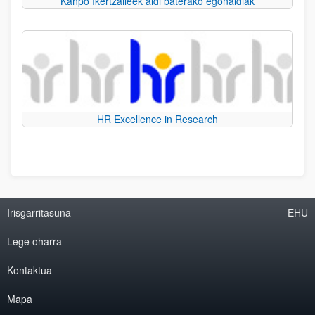
Kanpo Ikertzaileek aldi baterako egonaldiak
HR Excellence in Research
Irisgarritasuna
EHU
Lege oharra
Kontaktua
Mapa