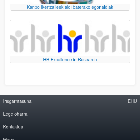
Kanpo Ikertzaileek aldi baterako egonaldiak
HR Excellence in Research
Irisgarritasuna
EHU
Lege oharra
Kontaktua
Mapa