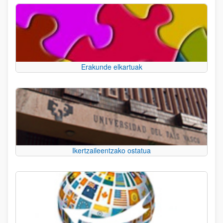
Erakunde elkartuak
Ikertzaileentzako ostatua