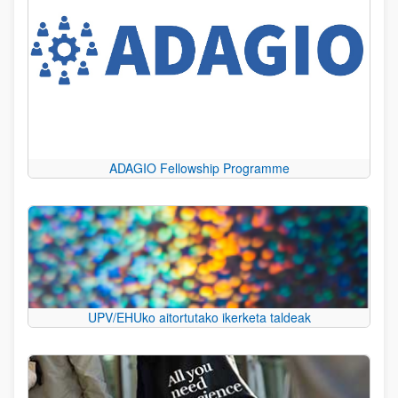
ADAGIO Fellowship Programme
UPV/EHUko aitortutako ikerketa taldeak