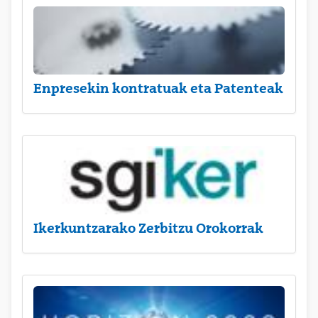
Enpresekin kontratuak eta Patenteak
Ikerkuntzarako Zerbitzu Orokorrak