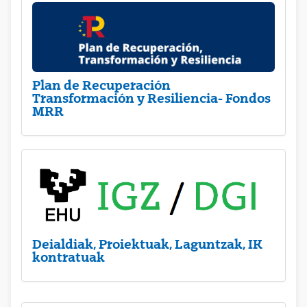
Plan de Recuperación
Transformación y Resiliencia- Fondos
MRR
Deialdiak, Proiektuak, Laguntzak, IK
kontratuak