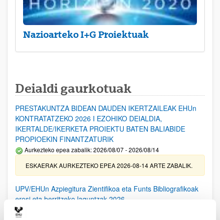
Nazioarteko I+G Proiektuak
Deialdi gaurkotuak
PRESTAKUNTZA BIDEAN DAUDEN IKERTZAILEAK EHUn
KONTRATATZEKO 2026 I EZOHIKO DEIALDIA,
IKERTALDE/IKERKETA PROIEKTU BATEN BALIABIDE
PROPIOEKIN FINANTZATURIK
Aurkezteko epea zabalik: 2026/08/07 - 2026/08/14
ESKAERAK AURKEZTEKO EPEA 2026-08-14 ARTE ZABALIK.
UPV/EHUn Azpiegitura Zientifikoa eta Funts Bibliografikoak
erosi eta berritzeko laguntzak 2026
Izapide irekia