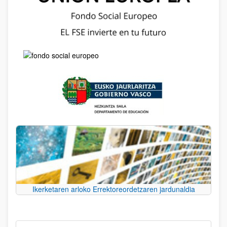
Ikerketaren arloko Errektoreordetzaren jardunaldia