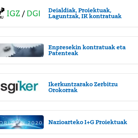
Deialdiak, Proiektuak,
Laguntzak, IK kontratuak
Enpresekin kontratuak eta
Patenteak
Ikerkuntzarako Zerbitzu
Orokorrak
Nazioarteko I+G Proiektuak