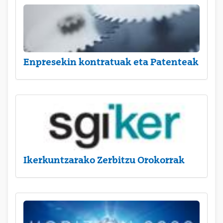
Enpresekin kontratuak eta Patenteak
Ikerkuntzarako Zerbitzu Orokorrak