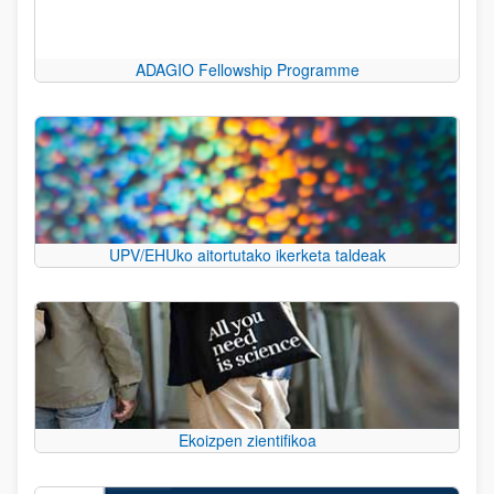
ADAGIO Fellowship Programme
UPV/EHUko aitortutako ikerketa taldeak
Ekoizpen zientifikoa