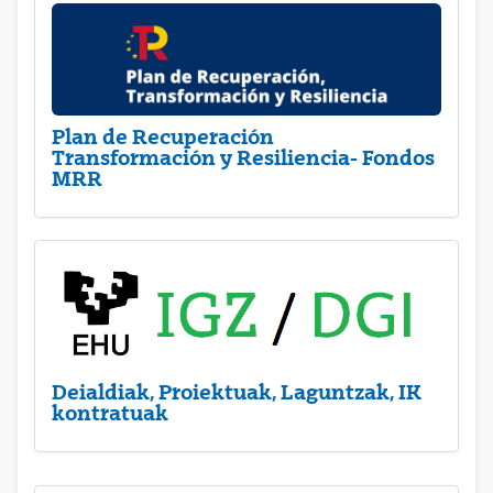
Plan de Recuperación
Transformación y Resiliencia- Fondos
MRR
Deialdiak, Proiektuak, Laguntzak, IK
kontratuak