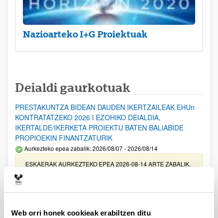
Nazioarteko I+G Proiektuak
Deialdi gaurkotuak
PRESTAKUNTZA BIDEAN DAUDEN IKERTZAILEAK EHUn
KONTRATATZEKO 2026 I EZOHIKO DEIALDIA,
IKERTALDE/IKERKETA PROIEKTU BATEN BALIABIDE
PROPIOEKIN FINANTZATURIK
Aurkezteko epea zabalik: 2026/08/07 - 2026/08/14
ESKAERAK AURKEZTEKO EPEA 2026-08-14 ARTE ZABALIK.
UPV/EHUn Azpiegitura Zientifikoa eta Funts Bibliografikoak
erosi eta berritzeko laguntzak 2026
Izapide irekia
Web orri honek cookieak erabiltzen ditu