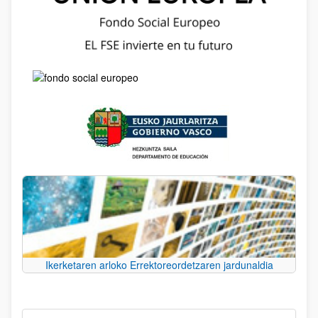
Ikerketaren arloko Errektoreordetzaren jardunaldia