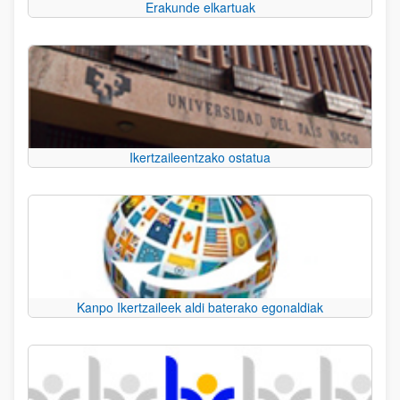
Erakunde elkartuak
Ikertzaileentzako ostatua
Kanpo Ikertzaileek aldi baterako egonaldiak