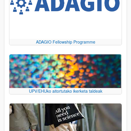
ADAGIO Fellowship Programme
UPV/EHUko aitortutako ikerketa taldeak