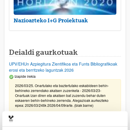
Nazioarteko I+G Proiektuak
Deialdi gaurkotuak
UPV/EHUn Azpiegitura Zientifikoa eta Funts Bibliografikoak
erosi eta berritzeko laguntzak 2026
Izapide irekia
2026/03/25. Onartutako eta baztertutako eskabideen behin-
behineko zerrendako akatsen zuzenketa - 2026/03/23-
Onartuak izan diren eta akatsen bat zuzendu behar duten
eskaeren behin-behineko zerrenda. Alegazioak aurkezteko
epea: 2026/03/24tik 2026/04/09rarte. (biak barne)
Zientzia, Teknologia eta Berrikuntza arloetako kultura
sustatzeko laguntzen deialdia (FECYT) 2026