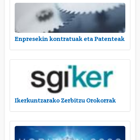
Enpresekin kontratuak eta Patenteak
Ikerkuntzarako Zerbitzu Orokorrak