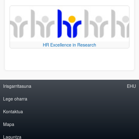
HR Excellence in Research
Irisgarritasuna
EHU
Lege oharra
Kontaktua
Mapa
Laguntza