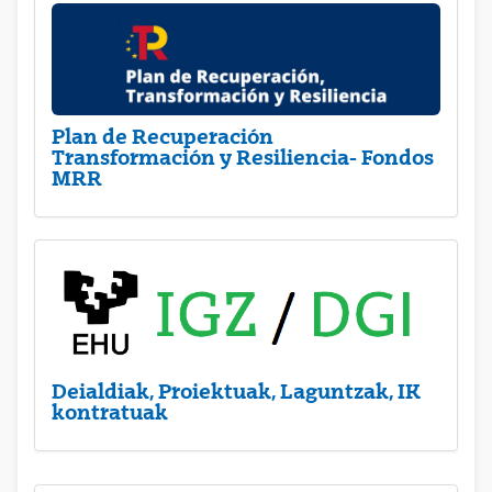
Plan de Recuperación
Transformación y Resiliencia- Fondos
MRR
Deialdiak, Proiektuak, Laguntzak, IK
kontratuak