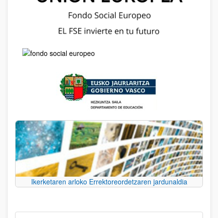
Ikerketaren arloko Errektoreordetzaren jardunaldia