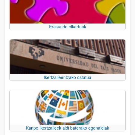
Erakunde elkartuak
Ikertzaileentzako ostatua
Kanpo Ikertzaileek aldi baterako egonaldiak