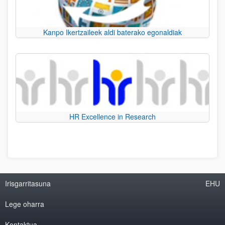
Kanpo Ikertzaileek aldi baterako egonaldiak
HR Excellence in Research
Irisgarritasuna
EHU
Lege oharra
Kontaktua