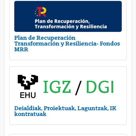
Plan de Recuperación
Transformación y Resiliencia- Fondos
MRR
Deialdiak, Proiektuak, Laguntzak, IK
kontratuak