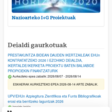
Nazioarteko I+G Proiektuak
Deialdi gaurkotuak
PRESTAKUNTZA BIDEAN DAUDEN IKERTZAILEAK EHUn
KONTRATATZEKO 2026 I EZOHIKO DEIALDIA,
IKERTALDE/IKERKETA PROIEKTU BATEN BALIABIDE
PROPIOEKIN FINANTZATURIK
Aurkezteko epea zabalik: 2026/08/07 - 2026/08/14
ESKAERAK AURKEZTEKO EPEA 2026-08-14 ARTE ZABALIK.
UPV/EHUn Azpiegitura Zientifikoa eta Funts Bibliografikoak
erosi eta berritzeko laguntzak 2026
Izapide irekia