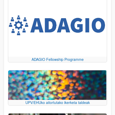
ADAGIO Fellowship Programme
UPV/EHUko aitortutako ikerketa taldeak