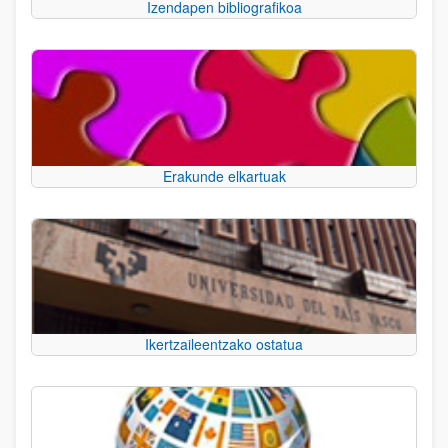
Izendapen bibliografikoa
Erakunde elkartuak
Ikertzaileentzako ostatua