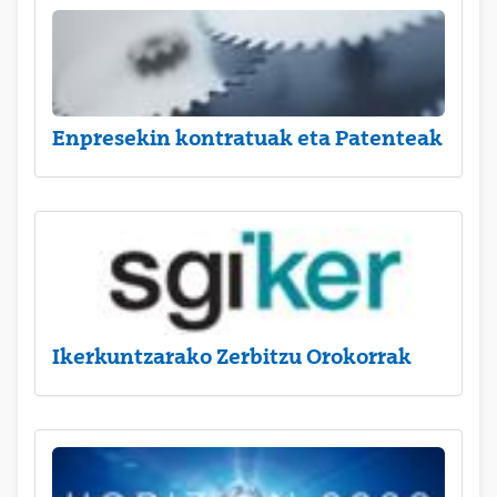
Enpresekin kontratuak eta Patenteak
Ikerkuntzarako Zerbitzu Orokorrak