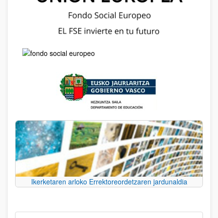
Ikerketaren arloko Errektoreordetzaren jardunaldia