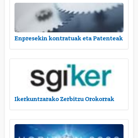
Enpresekin kontratuak eta Patenteak
Ikerkuntzarako Zerbitzu Orokorrak