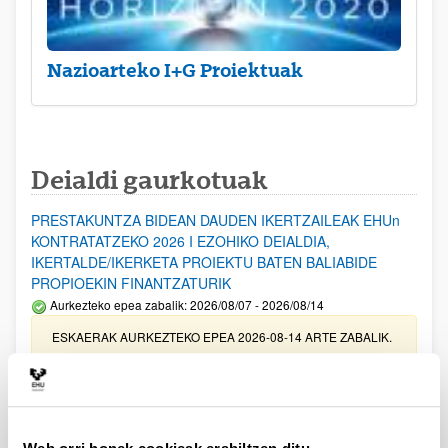
Nazioarteko I+G Proiektuak
Deialdi gaurkotuak
PRESTAKUNTZA BIDEAN DAUDEN IKERTZAILEAK EHUn
KONTRATATZEKO 2026 I EZOHIKO DEIALDIA,
IKERTALDE/IKERKETA PROIEKTU BATEN BALIABIDE
PROPIOEKIN FINANTZATURIK
Aurkezteko epea zabalik: 2026/08/07 - 2026/08/14
ESKAERAK AURKEZTEKO EPEA 2026-08-14 ARTE ZABALIK.
UPV/EHUn Azpiegitura Zientifikoa eta Funts Bibliografikoak
erosi eta berritzeko laguntzak 2026
Izapide irekia