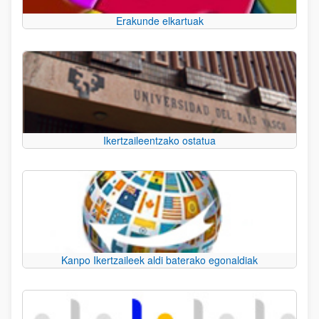
Erakunde elkartuak
Ikertzaileentzako ostatua
Kanpo Ikertzaileek aldi baterako egonaldiak