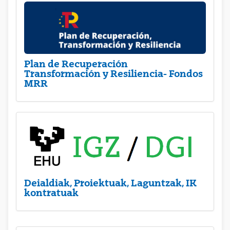
Plan de Recuperación
Transformación y Resiliencia- Fondos
MRR
Deialdiak, Proiektuak, Laguntzak, IK
kontratuak