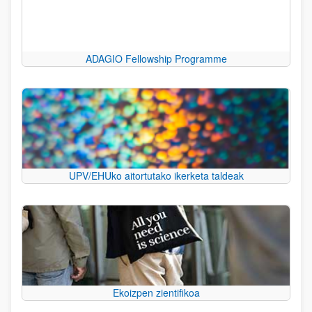
ADAGIO Fellowship Programme
UPV/EHUko aitortutako ikerketa taldeak
Ekoizpen zientifikoa