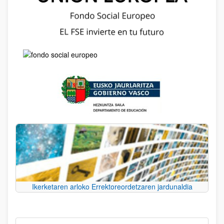
Ikerketaren arloko Errektoreordetzaren jardunaldia