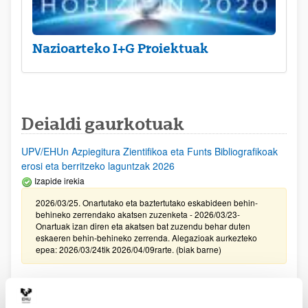
Nazioarteko I+G Proiektuak
Deialdi gaurkotuak
UPV/EHUn Azpiegitura Zientifikoa eta Funts Bibliografikoak
erosi eta berritzeko laguntzak 2026
Izapide irekia
2026/03/25. Onartutako eta baztertutako eskabideen behin-
behineko zerrendako akatsen zuzenketa - 2026/03/23-
Onartuak izan diren eta akatsen bat zuzendu behar duten
eskaeren behin-behineko zerrenda. Alegazioak aurkezteko
epea: 2026/03/24tik 2026/04/09rarte. (biak barne)
Zientzia, Teknologia eta Berrikuntza arloetako kultura
sustatzeko laguntzen deialdia (FECYT) 2026