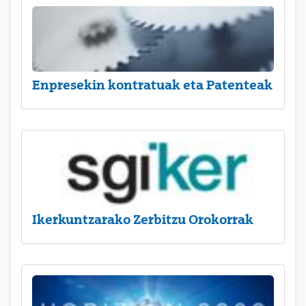
Enpresekin kontratuak eta Patenteak
Ikerkuntzarako Zerbitzu Orokorrak