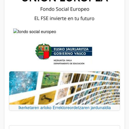
Ikerketaren arloko Errektoreordetzaren jardunaldia