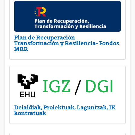
Plan de Recuperación
Transformación y Resiliencia- Fondos
MRR
Deialdiak, Proiektuak, Laguntzak, IK
kontratuak