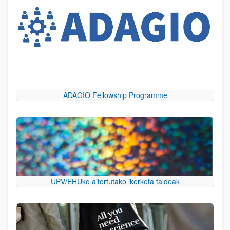
ADAGIO Fellowship Programme
UPV/EHUko aitortutako ikerketa taldeak