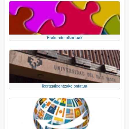
Erakunde elkartuak
Ikertzaileentzako ostatua