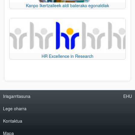
Kanpo Ikertzaileek aldi baterako egonaldiak
HR Excellence in Research
Irisgarritasuna
EHU
Lege oharra
Kontaktua
Mapa