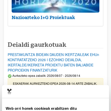
Nazioarteko I+G Proiektuak
Deialdi gaurkotuak
PRESTAKUNTZA BIDEAN DAUDEN IKERTZAILEAK EHUn
KONTRATATZEKO 2026 I EZOHIKO DEIALDIA,
IKERTALDE/IKERKETA PROIEKTU BATEN BALIABIDE
PROPIOEKIN FINANTZATURIK
Aurkezteko epea zabalik: 2026/08/07 - 2026/08/14
ESKAERAK AURKEZTEKO EPEA 2026-08-14 ARTE ZABALIK.
UPV/EHUn Azpiegitura Zientifikoa eta Funts Bibliografikoak
erosi eta berritzeko laguntzak 2026
Izapide irekia
Web orri honek cookieak erabiltzen ditu