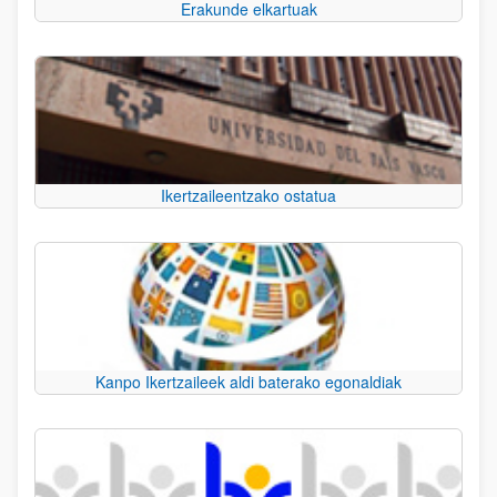
Erakunde elkartuak
Ikertzaileentzako ostatua
Kanpo Ikertzaileek aldi baterako egonaldiak