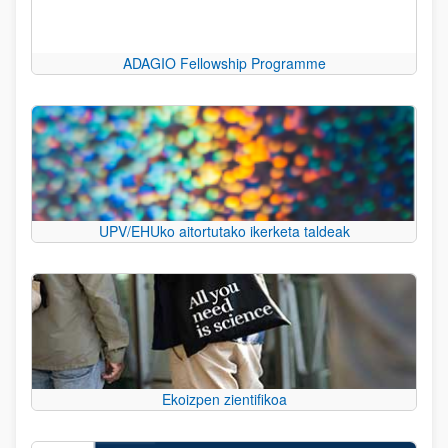
ADAGIO Fellowship Programme
UPV/EHUko aitortutako ikerketa taldeak
Ekoizpen zientifikoa