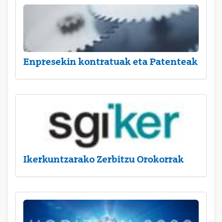
Enpresekin kontratuak eta Patenteak
Ikerkuntzarako Zerbitzu Orokorrak