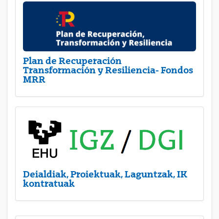
Plan de Recuperación
Transformación y Resiliencia- Fondos
MRR
Deialdiak, Proiektuak, Laguntzak, IK
kontratuak