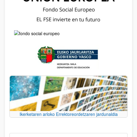
Ikerketaren arloko Errektoreordetzaren jardunaldia