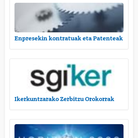
Enpresekin kontratuak eta Patenteak
Ikerkuntzarako Zerbitzu Orokorrak