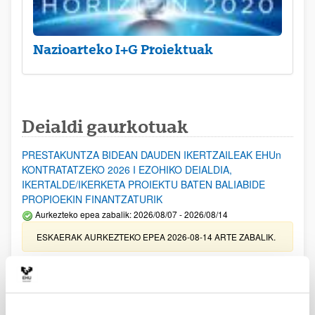
Nazioarteko I+G Proiektuak
Deialdi gaurkotuak
PRESTAKUNTZA BIDEAN DAUDEN IKERTZAILEAK EHUn
KONTRATATZEKO 2026 I EZOHIKO DEIALDIA,
IKERTALDE/IKERKETA PROIEKTU BATEN BALIABIDE
PROPIOEKIN FINANTZATURIK
Aurkezteko epea zabalik: 2026/08/07 - 2026/08/14
ESKAERAK AURKEZTEKO EPEA 2026-08-14 ARTE ZABALIK.
UPV/EHUn Azpiegitura Zientifikoa eta Funts Bibliografikoak
erosi eta berritzeko laguntzak 2026
Izapide irekia