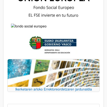
Ikerketaren arloko Errektoreordetzaren jardunaldia