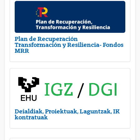
Plan de Recuperación
Transformación y Resiliencia- Fondos
MRR
Deialdiak, Proiektuak, Laguntzak, IK
kontratuak