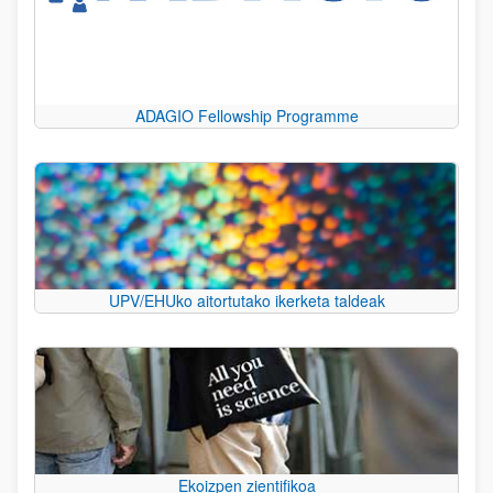
ADAGIO Fellowship Programme
UPV/EHUko aitortutako ikerketa taldeak
Ekoizpen zientifikoa