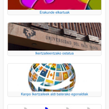
Erakunde elkartuak
Ikertzaileentzako ostatua
Kanpo Ikertzaileek aldi baterako egonaldiak