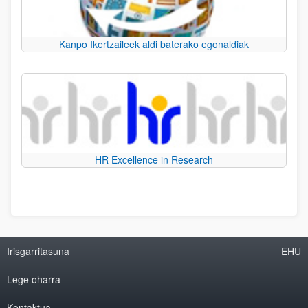
Kanpo Ikertzaileek aldi baterako egonaldiak
HR Excellence in Research
Irisgarritasuna
EHU
Lege oharra
Kontaktua