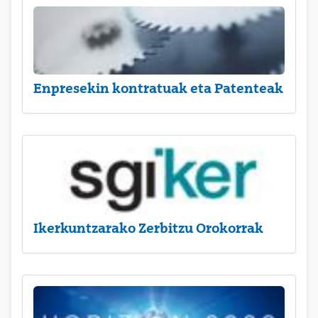
Enpresekin kontratuak eta Patenteak
Ikerkuntzarako Zerbitzu Orokorrak