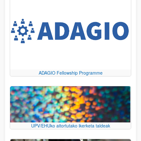
ADAGIO Fellowship Programme
UPV/EHUko aitortutako ikerketa taldeak