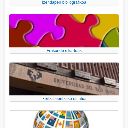
Izendapen bibliografikoa
Erakunde elkartuak
Ikertzaileentzako ostatua