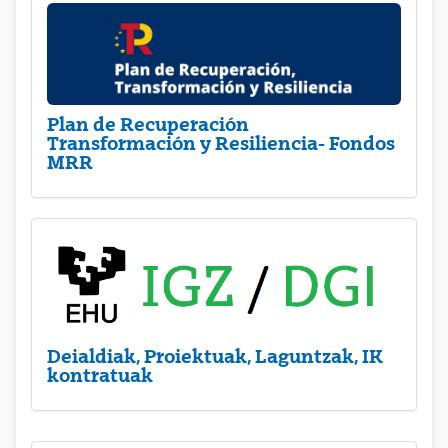
Plan de Recuperación
Transformación y Resiliencia- Fondos
MRR
Deialdiak, Proiektuak, Laguntzak, IK
kontratuak