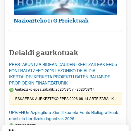
Nazioarteko I+G Proiektuak
Deialdi gaurkotuak
PRESTAKUNTZA BIDEAN DAUDEN IKERTZAILEAK EHUn
KONTRATATZEKO 2026 I EZOHIKO DEIALDIA,
IKERTALDE/IKERKETA PROIEKTU BATEN BALIABIDE
PROPIOEKIN FINANTZATURIK
Aurkezteko epea zabalik: 2026/08/07 - 2026/08/14
ESKAERAK AURKEZTEKO EPEA 2026-08-14 ARTE ZABALIK.
UPV/EHUn Azpiegitura Zientifikoa eta Funts Bibliografikoak
erosi eta berritzeko laguntzak 2026
Izapide irekia