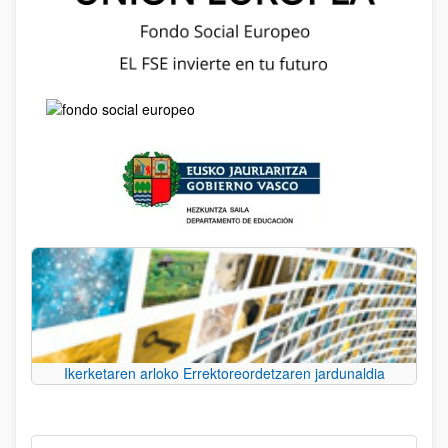
Ikerketaren arloko Errektoreordetzaren jardunaldia