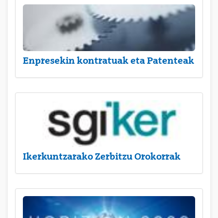
Enpresekin kontratuak eta Patenteak
Ikerkuntzarako Zerbitzu Orokorrak