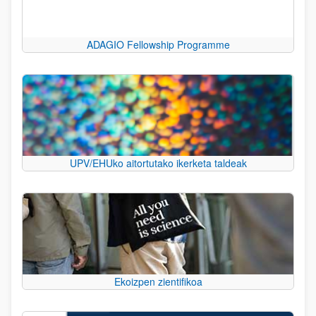
ADAGIO Fellowship Programme
UPV/EHUko aitortutako ikerketa taldeak
Ekoizpen zientifikoa