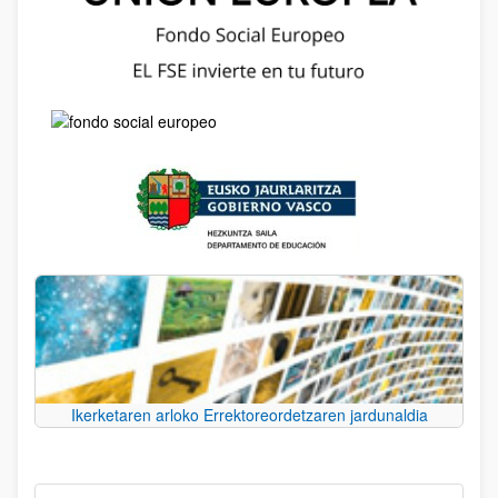
Ikerketaren arloko Errektoreordetzaren jardunaldia