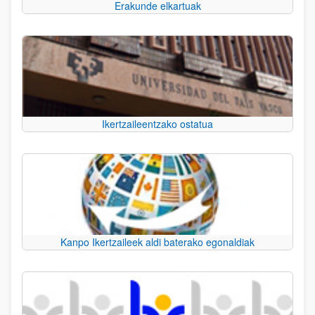
Erakunde elkartuak
Ikertzaileentzako ostatua
Kanpo Ikertzaileek aldi baterako egonaldiak