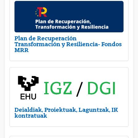
Plan de Recuperación
Transformación y Resiliencia- Fondos
MRR
Deialdiak, Proiektuak, Laguntzak, IK
kontratuak