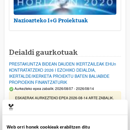
Nazioarteko I+G Proiektuak
Deialdi gaurkotuak
PRESTAKUNTZA BIDEAN DAUDEN IKERTZAILEAK EHUn
KONTRATATZEKO 2026 I EZOHIKO DEIALDIA,
IKERTALDE/IKERKETA PROIEKTU BATEN BALIABIDE
PROPIOEKIN FINANTZATURIK
Aurkezteko epea zabalik: 2026/08/07 - 2026/08/14
ESKAERAK AURKEZTEKO EPEA 2026-08-14 ARTE ZABALIK.
UPV/EHUn Azpiegitura Zientifikoa eta Funts Bibliografikoak
erosi eta berritzeko laguntzak 2026
Izapide irekia
Web orri honek cookieak erabiltzen ditu